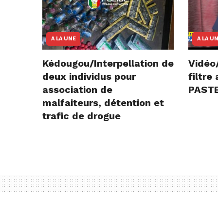
A LA UNE
A LA U
Kédougou/Interpellation de
Vidéo
deux individus pour
filtr
association de
PASTE
malfaiteurs, détention et
trafic de drogue