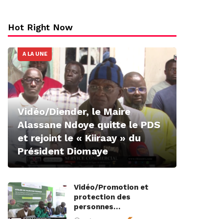
Hot Right Now
A LA UNE
Vidéo/Diender, le Maire
Alassane Ndoye quitte le PDS
et rejoint le « Kiiraay » du
Président Diomaye
Vidéo/Promotion et
protection des
personnes…