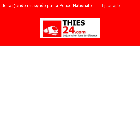
s de la grande mosquée par la Police Nationale
1 jour ago
emi-mesures, mais à une relance courageuse de l’économie sénégalaise
tive sénégalaise ne peut se réduire au seul libéralisme (Lamine Diouck