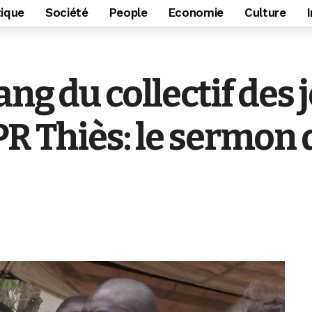
tique
Société
People
Economie
Culture
ng du collectif des 
PR Thiès: le sermon