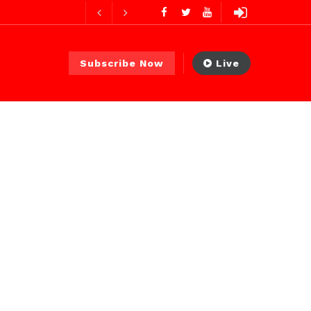
2 jours ago
2 jours ago
Avec Abdoul Ahad Ndiaye, Ministre Transports Terrestres et Aériens : deux mois d’action, des résultats concrets et visibles
Subscribe Now
Live
 PS)
4 heures ago