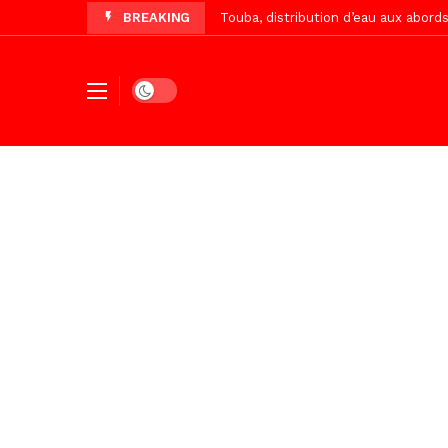
BREAKING
Touba, distribution d’eau aux abord
Foncier : l’heure n’est plus aux d
Dark mode
Recomposition politique : l’alterna