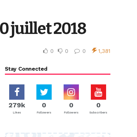
 juillet 2018
0
0
0
1,381
Stay Connected
279k
0
0
0
Likes
Followers
Followers
Subscribers