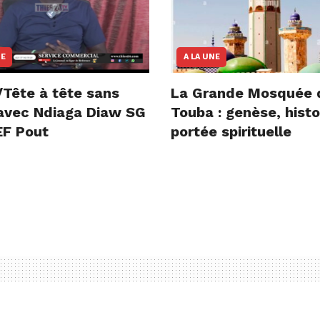
NE
A LA UNE
/Tête à tête sans
La Grande Mosquée 
e avec Ndiaga Diaw SG
Touba : genèse, histo
F Pout
portée spirituelle