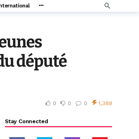
International
jeunes
 du député
0
0
0
1,388
Stay Connected