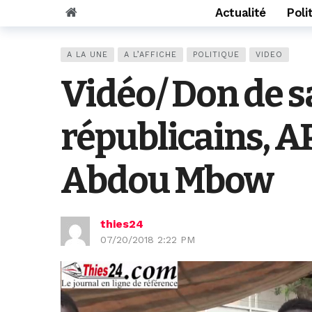
Actualité
Poli
A LA UNE
A L’AFFICHE
POLITIQUE
VIDEO
Vidéo/ Don de sa
républicains, A
Abdou Mbow
thies24
07/20/2018 2:22 PM