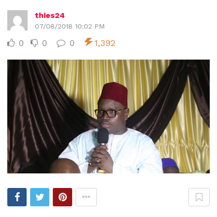
thies24
07/08/2018 10:02 PM
0
0
0
1,392