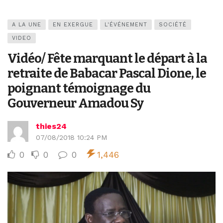
A LA UNE
EN EXERGUE
L'ÉVÉNEMENT
SOCIÉTÉ
VIDEO
Vidéo/ Fête marquant le départ à la
retraite de Babacar Pascal Dione, le
poignant témoignage du
Gouverneur Amadou Sy
thies24
07/08/2018 10:24 PM
0
0
0
1,446