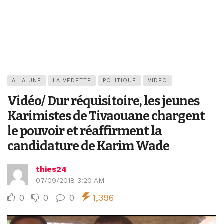
A LA UNE
LA VEDETTE
POLITIQUE
VIDEO
Vidéo/ Dur réquisitoire, les jeunes
Karimistes de Tivaouane chargent
le pouvoir et réaffirment la
candidature de Karim Wade
thies24
07/09/2018 3:20 AM
0
0
0
1,396