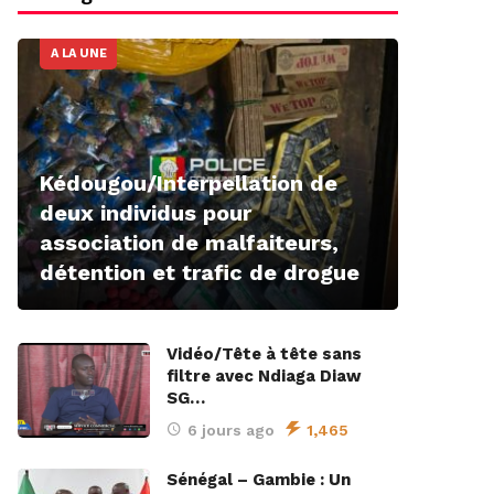
A LA UNE
Kédougou/Interpellation de
deux individus pour
association de malfaiteurs,
détention et trafic de drogue
Vidéo/Tête à tête sans
filtre avec Ndiaga Diaw
SG…
6 jours ago
1,465
Sénégal – Gambie : Un