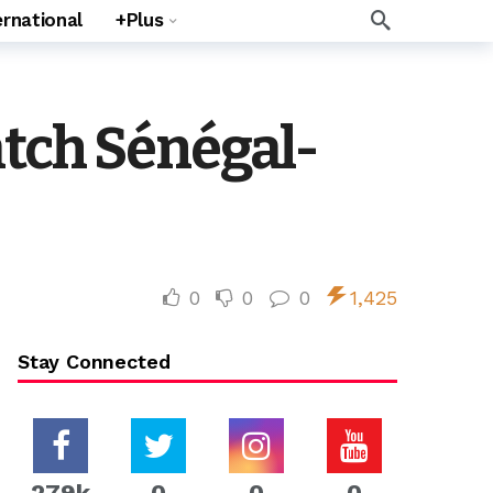
ernational
+Plus
atch Sénégal-
0
0
0
1,425
Stay Connected
279k
0
0
0