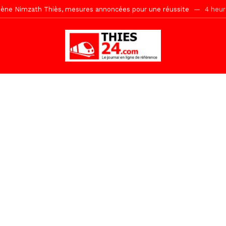
uène Nimzath Thiès, mesures annoncées pour une réussite
4 heur
Malick Sy reçoit ses premiers malades lundi 10 Août
20 heures ago
tive sénégalaise ne peut se réduire au seul libéralisme (Lamine Diouck
, l’appel du Khalif Général
1 jour ago
r Mame El Hadji décline ses priorités devant le Gouverneur
1 jou
 2026 avec Mouhamadou Boiro
2 jours ago
e, 100 adolescents outillés dans le Boot Camp JAVA de Mboro
2 jo
Ndiaye l’initiateur du kurel 18 Safar a péri dans un accident
4 heur