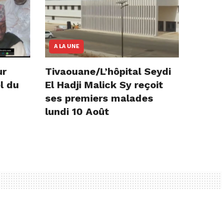
A LA UNE
ur
Tivaouane/L’hôpital Seydi
l du
El Hadji Malick Sy reçoit
ses premiers malades
lundi 10 Août