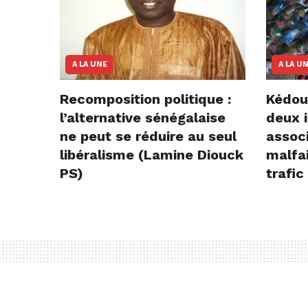
A LA UNE
A LA U
Recomposition politique :
Kédou
l’alternative sénégalaise
deux i
ne peut se réduire au seul
assoc
libéralisme (Lamine Diouck
malfai
PS)
trafic