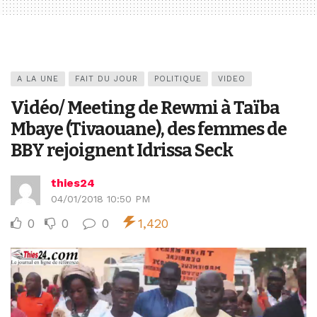
A LA UNE
FAIT DU JOUR
POLITIQUE
VIDEO
Vidéo/ Meeting de Rewmi à Taïba
Mbaye (Tivaouane), des femmes de
BBY rejoignent Idrissa Seck
thies24
04/01/2018 10:50 PM
0
0
0
1,420