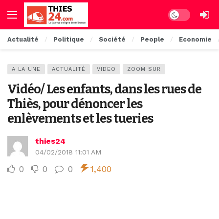
Dark mode
Actualité
Politique
Société
People
Economie
A LA UNE
ACTUALITÉ
VIDEO
ZOOM SUR
Vidéo/ Les enfants, dans les rues de
Thiès, pour dénoncer les
enlèvements et les tueries
thies24
04/02/2018 11:01 AM
0
0
0
1,400