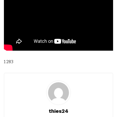
1 283
thies24