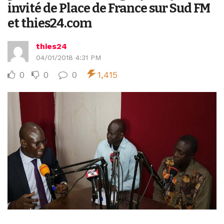
invité de Place de France sur Sud FM
et thies24.com
thies24
04/01/2018 4:31 PM
0
0
0
1,415