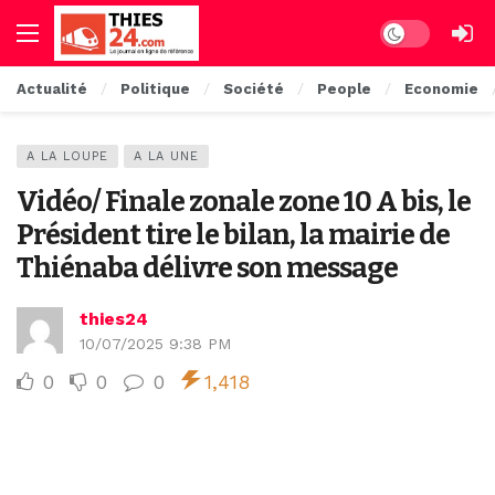
Dark mode
Actualité
Politique
Société
People
Economie
A LA LOUPE
A LA UNE
Vidéo/ Finale zonale zone 10 A bis, le
Président tire le bilan, la mairie de
Thiénaba délivre son message
thies24
10/07/2025 9:38 PM
0
0
0
1,418