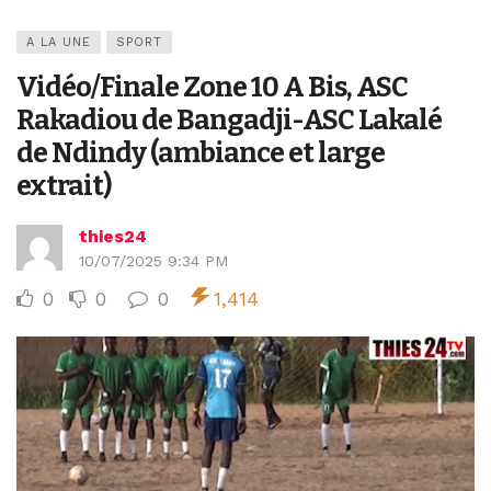
A LA UNE
SPORT
Vidéo/Finale Zone 10 A Bis, ASC
Rakadiou de Bangadji-ASC Lakalé
de Ndindy (ambiance et large
extrait)
thies24
10/07/2025 9:34 PM
0
0
0
1,414