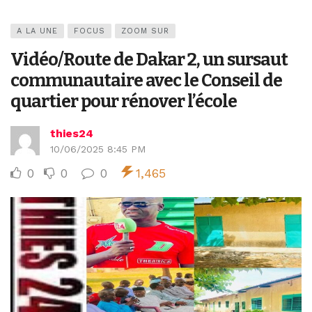
A LA UNE
FOCUS
ZOOM SUR
Vidéo/Route de Dakar 2, un sursaut
communautaire avec le Conseil de
quartier pour rénover l’école
thies24
10/06/2025 8:45 PM
0
0
0
1,465