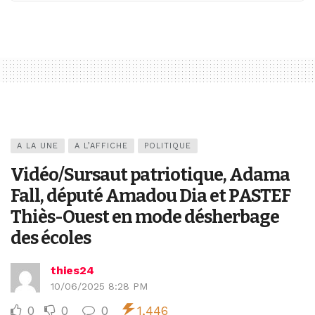
A LA UNE
A L’AFFICHE
POLITIQUE
Vidéo/Sursaut patriotique, Adama
Fall, député Amadou Dia et PASTEF
Thiès-Ouest en mode désherbage
des écoles
thies24
10/06/2025 8:28 PM
0
0
0
1,446