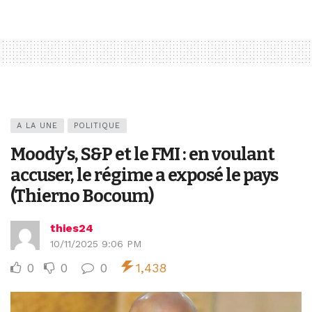
A LA UNE
POLITIQUE
Moody’s, S&P et le FMI : en voulant
accuser, le régime a exposé le pays
(Thierno Bocoum)
thies24
10/11/2025 9:06 PM
0
0
0
1,438