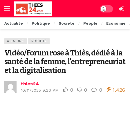
Dark mode
Actualité
Politique
Société
People
Economie
A LA UNE
SOCIÉTÉ
Vidéo/Forum rose à Thiès, dédié à la
santé de la femme, l’entrepreneuriat
et la digitalisation
thies24
0
0
0
1,426
10/11/2025 9:20 PM