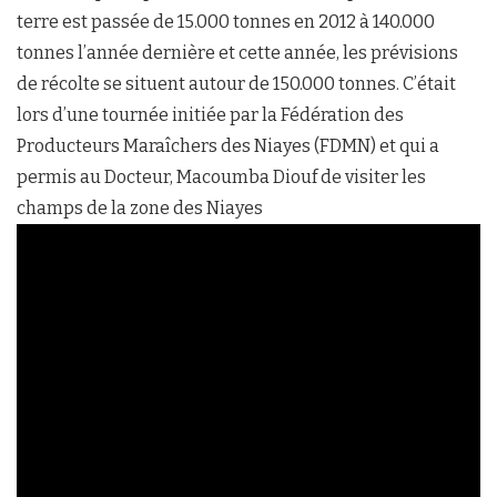
terre est passée de 15.000 tonnes en 2012 à 140.000
tonnes l’année dernière et cette année, les prévisions
de récolte se situent autour de 150.000 tonnes. C’était
lors d’une tournée initiée par la Fédération des
Producteurs Maraîchers des Niayes (FDMN) et qui a
permis au Docteur, Macoumba Diouf de visiter les
champs de la zone des Niayes