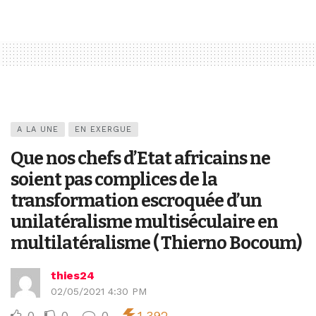
A LA UNE
EN EXERGUE
Que nos chefs d’Etat africains ne
soient pas complices de la
transformation escroquée d’un
unilatéralisme multiséculaire en
multilatéralisme ( Thierno Bocoum)
thies24
02/05/2021 4:30 PM
0
0
0
1,392