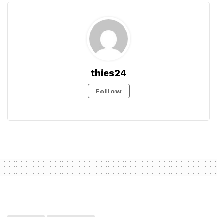
thies24
Follow