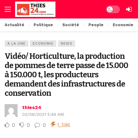
Dark mode
Actualité
Politique
Société
People
Economie
A LA UNE
ECONOMIE
NEWS
Vidéo/ Horticulture, la production
de pommes de terre passe de 15.000
à 150.000 t, les producteurs
demandent des infrastructures de
conservation
thies24
02/06/2021 5:44 AM
0
0
0
1,386