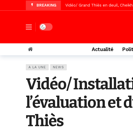
BREAKING
Vidéo/Gamou Bakhdad chez Boroom N
Vidéo/Magal Serigne Abdoulaye Yakhi
Vidéo/Chérif Nehma Aïdara Diamag
Dark mode
Tivaouane/L’hôpital Seydi El Hadji 
Recomposition politique : l’alterna
Actualité
Poli
Vidéo/ Gamou de Keur Mame El Hadji
Vidéo/ Préparation Gamou 2026, Keu
A LA UNE
NEWS
Vidéo/ Magal 2026, le train a trans
Vidéo/ Installa
l’évaluation et 
Thiès