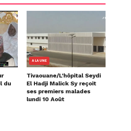
A LA UNE
ur
Tivaouane/L’hôpital Seydi
l du
El Hadji Malick Sy reçoit
ses premiers malades
lundi 10 Août