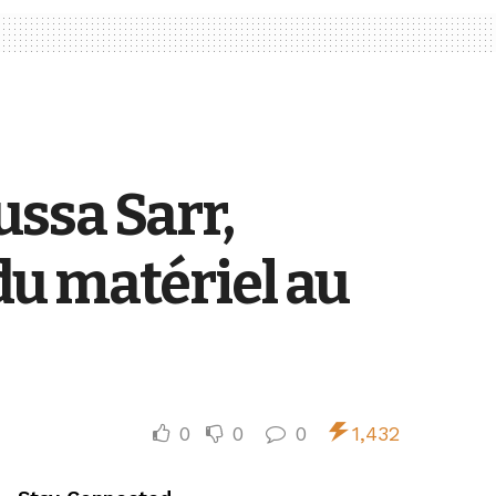
ussa Sarr,
u matériel au
0
0
0
1,432