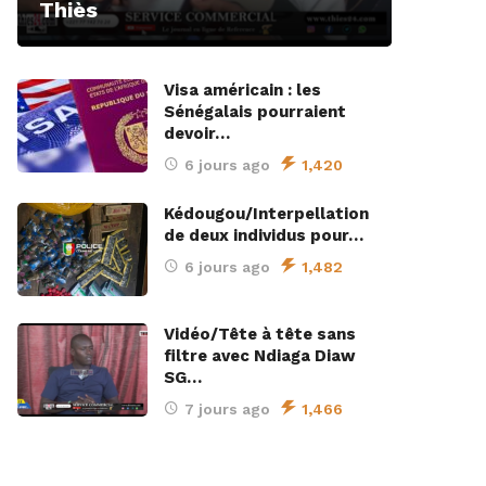
Thiès
Visa américain : les
Sénégalais pourraient
devoir…
6 jours ago
1,420
Kédougou/Interpellation
de deux individus pour…
6 jours ago
1,482
Vidéo/Tête à tête sans
filtre avec Ndiaga Diaw
SG…
7 jours ago
1,466