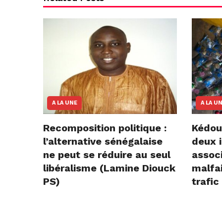
A LA UNE
A LA U
Recomposition politique :
Kédou
l’alternative sénégalaise
deux i
ne peut se réduire au seul
assoc
libéralisme (Lamine Diouck
malfai
PS)
trafic