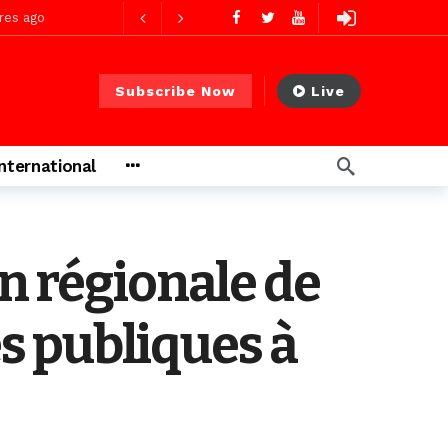
res ago
Subscribe Now
Live
 PS)
1 jour ago
International
r ago
n régionale de
es publiques à