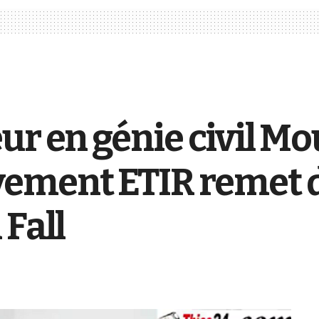
ur en génie civil Mo
ement ETIR remet d
 Fall