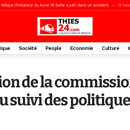
daam, sécurité, eau, au coeur des priorités
12 heures ago
ne, le Comité d’organisation dévoile ses priorités
12 heures ago
uène Nimzath Thiès, mesures annoncées pour une réussite
12 heu
Malick Sy reçoit ses premiers malades lundi 10 Août
1 jour ago
tive sénégalaise ne peut se réduire au seul libéralisme (Lamine Diouck
tique
Société
People
Economie
Culture
, l’appel du Khalif Général
1 jour ago
r Mame El Hadji décline ses priorités devant le Gouverneur
1 jou
porté 9.651 passagers, l’équivalent de 600 minibus
4 heures ago
tion de la commissio
du suivi des politiqu