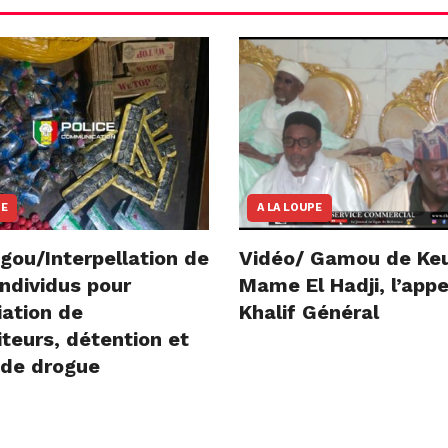
NE
A LA LOUPE
gou/Interpellation de
Vidéo/ Gamou de Ke
ndividus pour
Mame El Hadji, l’appe
iation de
Khalif Général
teurs, détention et
 de drogue