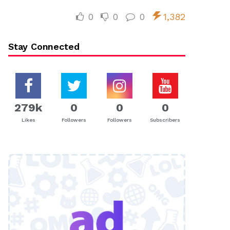
0
0
0
1,382
Stay Connected
279k
0
0
0
Likes
Followers
Followers
Subscribers