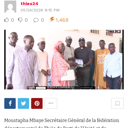
thies24
05/24/2026 9:15 PM
0
0
0
1,468
Moustapha Mbaye Secrétaire Général de la fédération