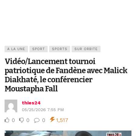
A LA UNE
SPORT
SPORTS
SUR ORBITE
Vidéo/Lancement tournoi
patriotique de Fandène avec Malick
Diakhaté, le conférencier
Moustapha Fall
thies24
05/25/2026 7:55 PM
0
0
0
1,517