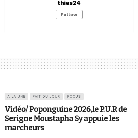
thies24
Follow
A LA UNE
FAIT DU JOUR
FOCUS
Vidéo/ Poponguine 2026,le P.U.R de
Serigne Moustapha Sy appuie les
marcheurs