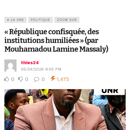
A LA UNE
POLITIQUE
ZOOM SUR
« République confisquée, des
institutions humiliées » (par
Mouhamadou Lamine Massaly)
thies24
05/24/2026 9:55 PM
0
0
0
1,475