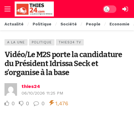
Dark mode
Actualité
Politique
Société
People
Economie
A LA UNE
POLITIQUE
THIES24 TV
Vidéo/Le M2S porte la candidature
du Président Idrissa Seck et
s’organise à la base
thies24
06/10/2026 11:25 PM
0
0
0
1,476