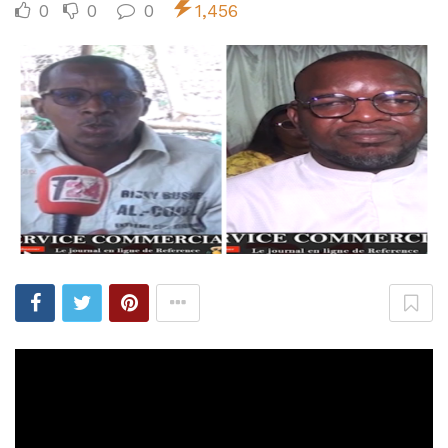
0
0
0
1,456