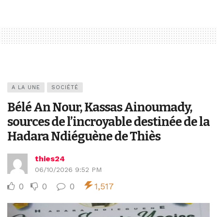
A LA UNE
SOCIÉTÉ
Bélé An Nour, Kassas Ainoumady,
sources de l’incroyable destinée de la
Hadara Ndiéguène de Thiès
thies24
06/10/2026 9:52 PM
0
0
0
1,517