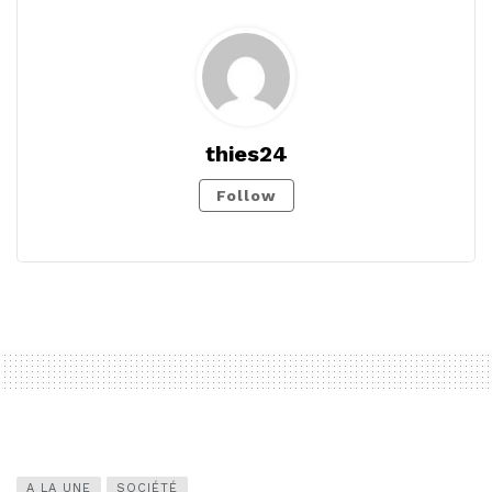
thies24
Follow
A LA UNE
SOCIÉTÉ