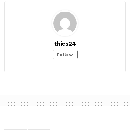
thies24
Follow