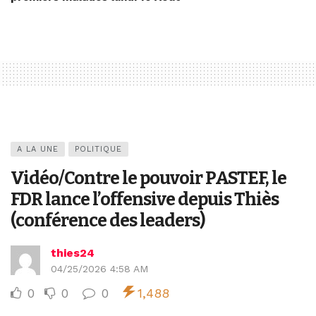
A LA UNE
POLITIQUE
Vidéo/Contre le pouvoir PASTEF, le
FDR lance l’offensive depuis Thiès
(conférence des leaders)
thies24
04/25/2026 4:58 AM
0
0
0
1,488