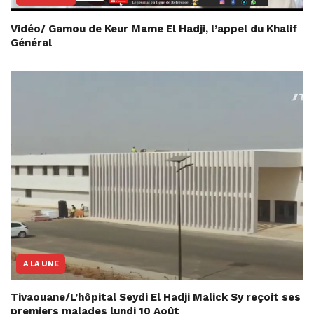
Vidéo/ Gamou de Keur Mame El Hadji, l’appel du Khalif
Général
A LA UNE
Tivaouane/L’hôpital Seydi El Hadji Malick Sy reçoit ses
premiers malades lundi 10 Août