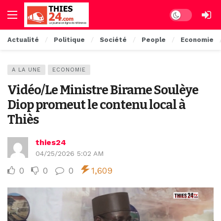
Dark mode
Actualité
Politique
Société
People
Economie
A LA UNE
ECONOMIE
Vidéo/Le Ministre Birame Soulèye
Diop promeut le contenu local à
Thiès
thies24
04/25/2026 5:02 AM
0
0
0
1,609