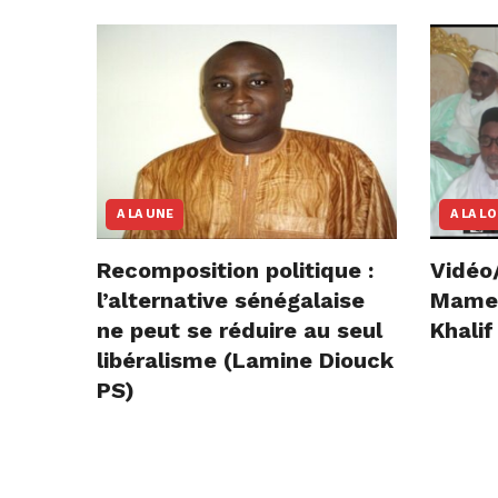
A LA UNE
A LA L
Recomposition politique :
Vidéo
l’alternative sénégalaise
Mame E
ne peut se réduire au seul
Khalif
libéralisme (Lamine Diouck
PS)