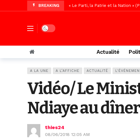
BREAKING
Affaire Pape Cheikh Diallo : La lis
Vidéo/ Magal 2026, le train a trans
Vidéo/ L’arrivée spectaculaire à la 
Dark mode
Vidéo/ Grand Thiès en deuil, Cheikh 
Vidéo/Gamou Bakhdad chez Boroom N
Actualité
Poli
Vidéo/Magal Serigne Abdoulaye Yakhi
Vidéo/Chérif Nehma Aïdara Diamag
A LA UNE
A L’AFFICHE
ACTUALITÉ
L'ÉVÉNEMEN
Autoroute Dakar-Saint Louis, les r
Vidéo/ Le Minist
Ndiaye au dîner
thies24
08/06/2018 12:05 AM