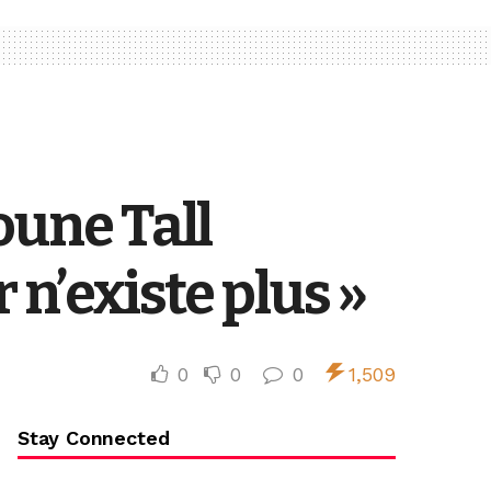
oune Tall
 n’existe plus »
0
0
0
1,509
Stay Connected