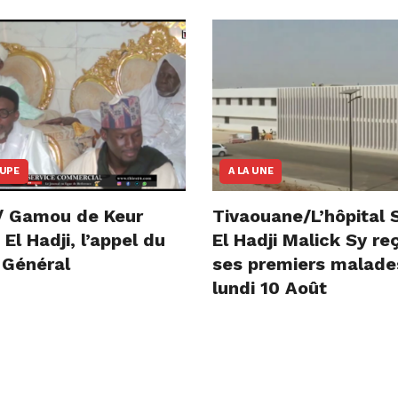
OUPE
A LA UNE
/ Gamou de Keur
Tivaouane/L’hôpital 
l Hadji, l’appel du
El Hadji Malick Sy re
 Général
ses premiers malade
lundi 10 Août