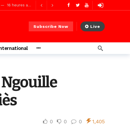
16 heures ago
Subscribe Now
Live
s ago
International
s ago
y Ngouille
iès
0
0
0
1,405