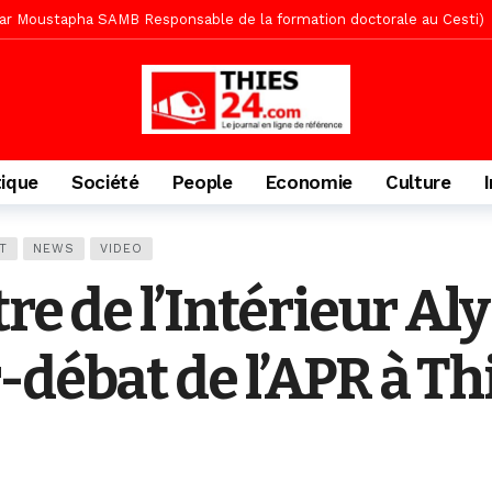
te des bénéficiaires de non-lieu et des prévenus renvoyés en procès
porté 9.651 passagers, l’équivalent de 600 minibus
1 jour ago
gare de Thiès, du dernier train en provenance de Touba
1 jour ago
Ndiaye l’initiateur du kurel 18 Safar a péri dans un accident
2 jour
daam, sécurité, eau, au coeur des priorités
2 jours ago
tique
Société
People
Economie
Culture
ne, le Comité d’organisation dévoile ses priorités
2 jours ago
uène Nimzath Thiès, mesures annoncées pour une réussite
2 jour
T
NEWS
VIDEO
écriminations des populations de Pambal
9 heures ago
re de l’Intérieur Al
-débat de l’APR à Th