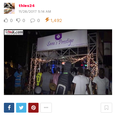
thies24
11/28/2017 5:14 AM
0
0
0
1,492