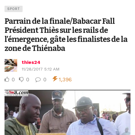
SPORT
Parrain de la finale/Babacar Fall
Président Thiès sur les rails de
l’émergence, gâte les finalistes de la
zone de Thiénaba
thies24
11/28/2017 5:12 AM
0
0
0
1,396