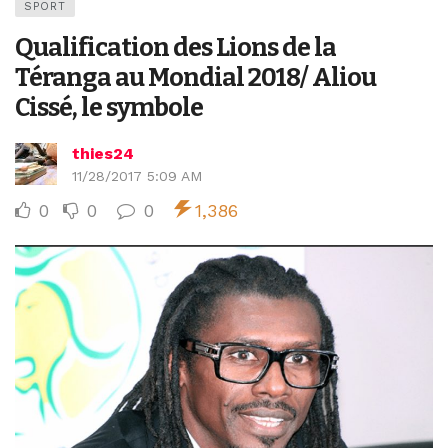
SPORT
Qualification des Lions de la
Téranga au Mondial 2018/ Aliou
Cissé, le symbole
thies24
11/28/2017 5:09 AM
0
0
0
1,386