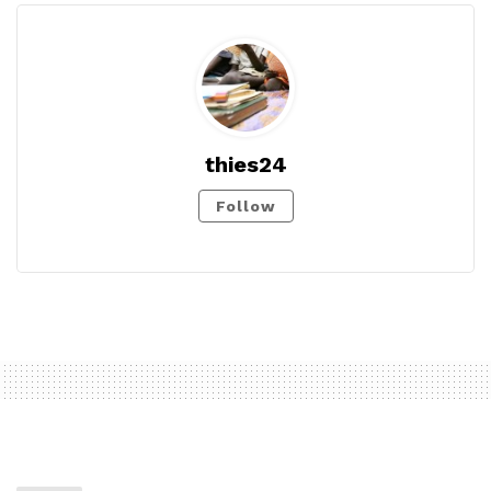
thies24
Follow