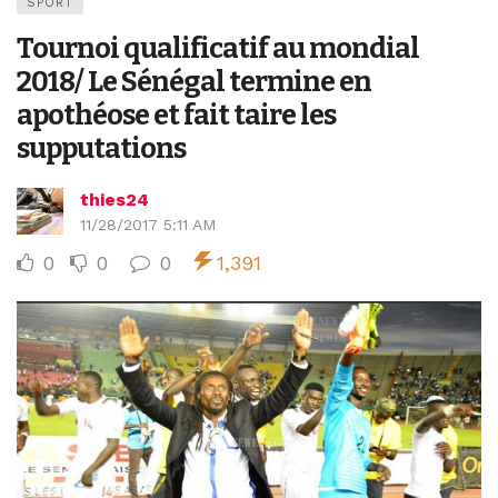
SPORT
Tournoi qualificatif au mondial
2018/ Le Sénégal termine en
apothéose et fait taire les
supputations
thies24
11/28/2017 5:11 AM
0
0
0
1,391