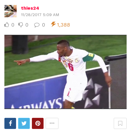
thies24
11/28/2017 5:09 AM
0
0
0
1,388