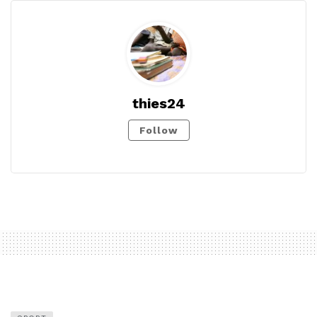
thies24
Follow