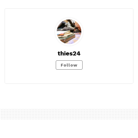
thies24
Follow