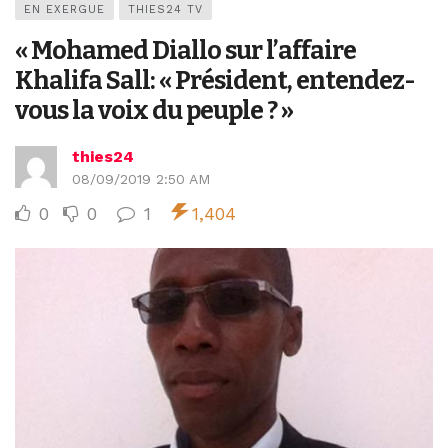
EN EXERGUE
THIES24 TV
« Mohamed Diallo sur l’affaire
Khalifa Sall: « Président, entendez-
vous la voix du peuple ? »
thies24
08/09/2019 2:50 AM
0
0
1
1,404