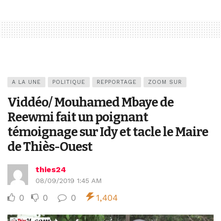
A LA UNE
POLITIQUE
REPPORTAGE
ZOOM SUR
Viddéo/ Mouhamed Mbaye de
Reewmi fait un poignant
témoignage sur Idy et tacle le Maire
de Thiès-Ouest
thies24
08/09/2019 1:45 AM
0
0
0
1,404