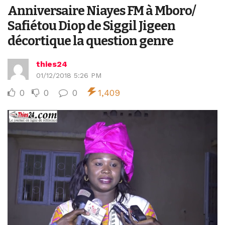
Anniversaire Niayes FM à Mboro/
Safiétou Diop de Siggil Jigeen
décortique la question genre
thies24
01/12/2018 5:26 PM
0
0
0
1,409