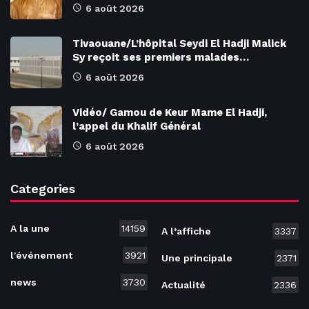
6 août 2026
Tivaouane/L’hôpital Seydi El Hadji Malick
Sy reçoit ses premiers malades…
6 août 2026
Vidéo/ Gamou de Keur Mame El Hadji,
l’appel du Khalif Général
6 août 2026
Categories
A la une
14159
A l’affiche
3337
l'événement
3921
Une principale
2371
news
3730
Actualité
2336