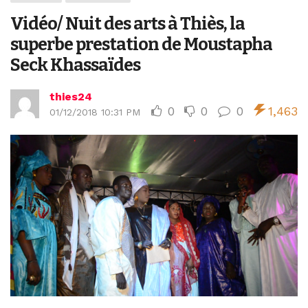
Vidéo/ Nuit des arts à Thiès, la
superbe prestation de Moustapha
Seck Khassaïdes
thies24
0
0
0
1,463
01/12/2018 10:31 PM