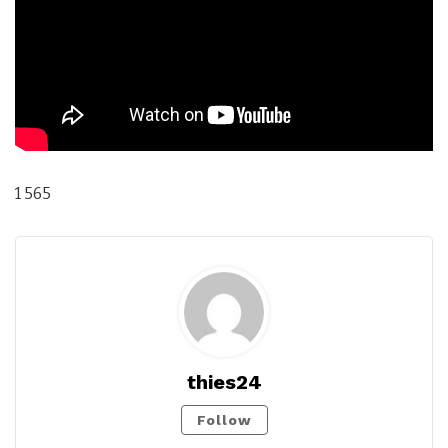
1 565
thies24
Follow