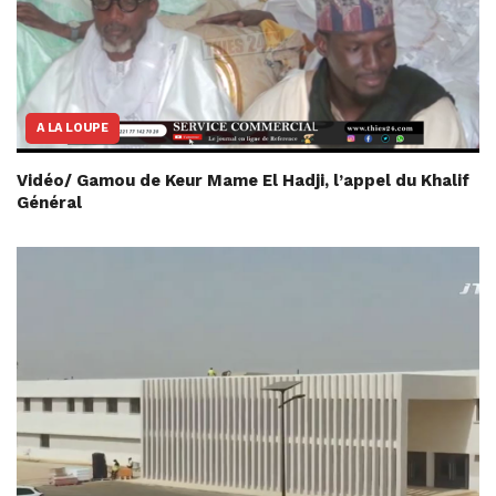
A LA LOUPE
Vidéo/ Gamou de Keur Mame El Hadji, l’appel du Khalif
Général