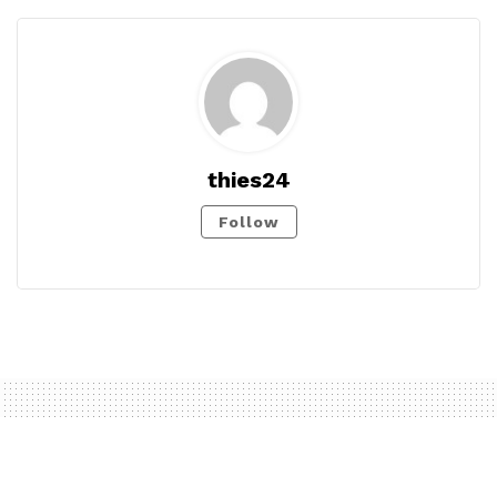
thies24
Follow