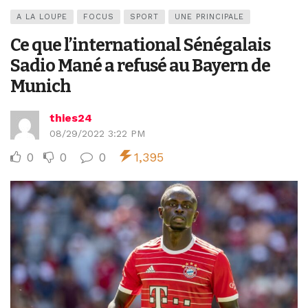
A LA LOUPE
FOCUS
SPORT
UNE PRINCIPALE
Ce que l’international Sénégalais
Sadio Mané a refusé au Bayern de
Munich
thies24
08/29/2022 3:22 PM
0
0
0
1,395