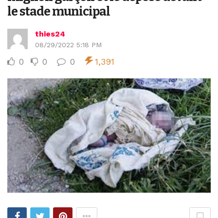
le stade municipal
thies24
08/29/2022 5:18 PM
0
0
0
1,391