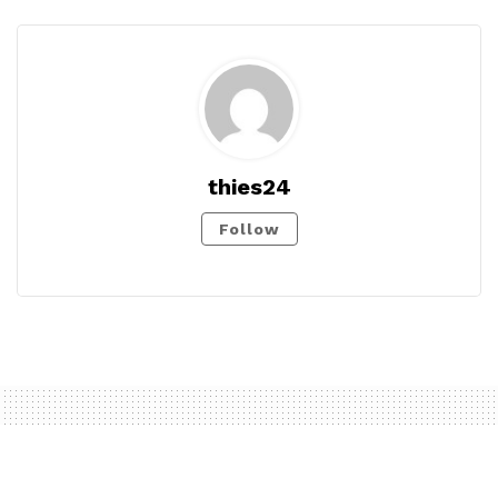
thies24
Follow