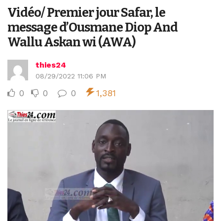
Vidéo/ Premier jour Safar, le
message d’Ousmane Diop And
Wallu Askan wi (AWA)
thies24
08/29/2022 11:06 PM
0
0
0
1,381