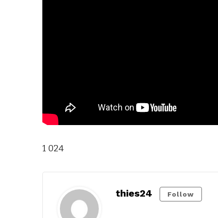
1 024
thies24
Follow