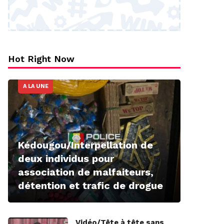
Hot Right Now
A LA UNE
Kédougou/Interpellation de
deux individus pour
association de malfaiteurs,
détention et trafic de drogue
Vidéo/Tête à tête sans