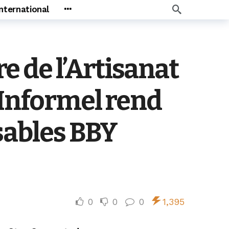
International
 de l’Artisanat
 Informel rend
sables BBY
0
0
0
1,395