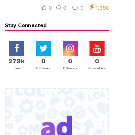
0
0
0
1,386
Stay Connected
279k
0
0
0
Likes
Followers
Followers
Subscribers