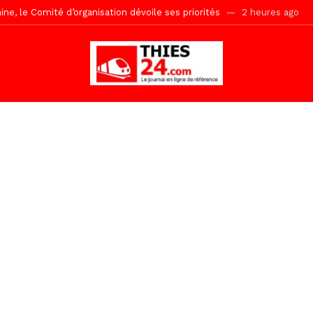
uène Nimzath Thiès, mesures annoncées pour une réussite
2 heur
Malick Sy reçoit ses premiers malades lundi 10 Août
18 heures ago
tive sénégalaise ne peut se réduire au seul libéralisme (Lamine Diouck
, l’appel du Khalif Général
23 heures ago
r Mame El Hadji décline ses priorités devant le Gouverneur
24 he
 2026 avec Mouhamadou Boiro
2 jours ago
e, 100 adolescents outillés dans le Boot Camp JAVA de Mboro
2 jo
Ndiaye l’initiateur du kurel 18 Safar a péri dans un accident
2 heur