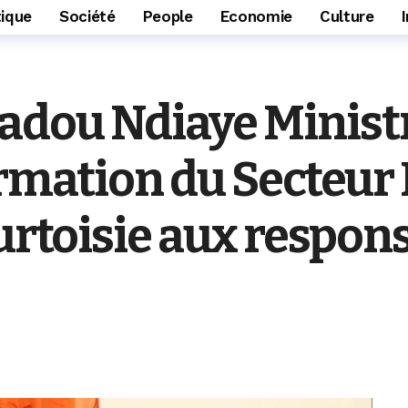
tique
Société
People
Economie
Culture
dou Ndiaye Ministre
ormation du Secteur
ourtoisie aux respon