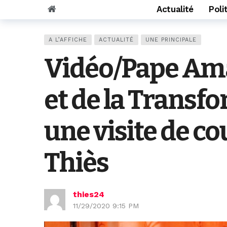
Actualité
Poli
A L’AFFICHE
ACTUALITÉ
UNE PRINCIPALE
Vidéo/Pape Ama
et de la Transf
une visite de c
Thiès
thies24
11/29/2020 9:15 PM