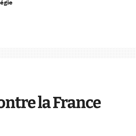
tégie
ontre la France