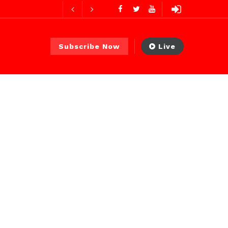
es ago
Subscribe Now
Live
 PS)
22 heures ago
ures ago
urs ago
es ago