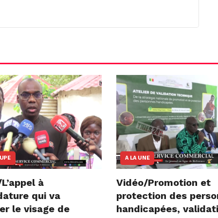
OUPE
A LA UNE
L’appel à
Vidéo/Promotion et
dature qui va
protection des pers
er le visage de
handicapées, validat