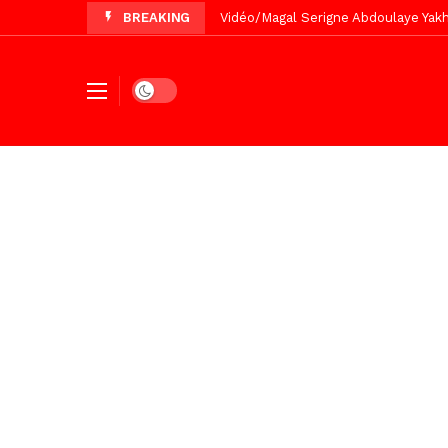
BREAKING
Vidéo/Chérif Nehma Aïdara Diamag
Tivaouane/L’hôpital Seydi El Hadji 
Dark mode
Recomposition politique : l’alterna
Vidéo/ Gamou de Keur Mame El Hadji
Vidéo/ Préparation Gamou 2026, Keu
Vidéo/ Revue de presse du 5 Août
Vidéo/ Contre la violence numériqu
Vidéo/ Grand Thiès en deuil, Cheikh 