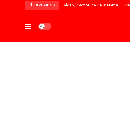
BREAKING
Vidéo/ Préparation Gamou 2026, Keu
Vidéo/ Revue de presse du 5 Août
Vidéo/ Contre la violence numériqu
Dark mode
Un commissariat d’arrondissement 
Vidéo/Célébration de Bamba et Chei
Touba, distribution d’eau aux abord
Foncier : l’heure n’est plus aux d
Tivaouane/L’hôpital Seydi El Hadji 