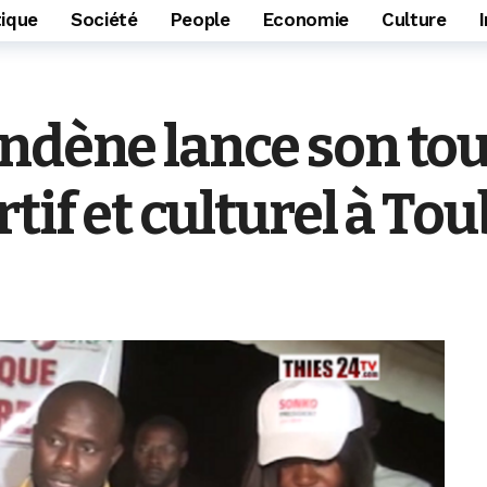
tique
Société
People
Economie
Culture
ndène lance son to
rtif et culturel à T