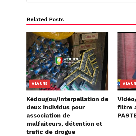
Related Posts
A LA UNE
A LA U
Kédougou/Interpellation de
Vidéo
deux individus pour
filtr
association de
PASTE
malfaiteurs, détention et
trafic de drogue