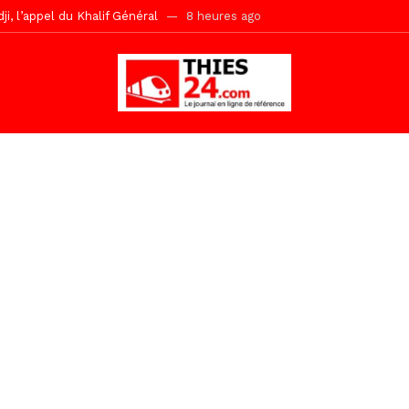
r Mame El Hadji décline ses priorités devant le Gouverneur
8 heu
 2026 avec Mouhamadou Boiro
23 heures ago
e, 100 adolescents outillés dans le Boot Camp JAVA de Mboro
1 jo
de police inauguré à Touba
1 jour ago
kh, le « battré » d’Abdou Bâ Ndiéguène
1 jour ago
s de la grande mosquée par la Police Nationale
1 jour ago
emi-mesures, mais à une relance courageuse de l’économie sénégalaise
Malick Sy reçoit ses premiers malades lundi 10 Août
2 heures ago