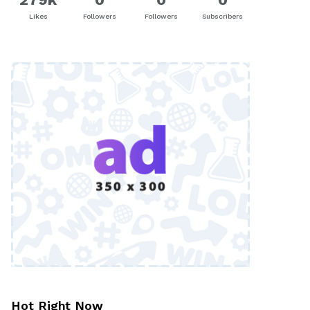
Likes
Followers
Followers
Subscribers
Hot Right Now