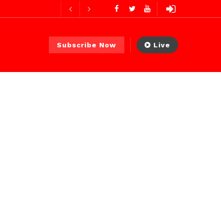
res ago
ur ago
Subscribe Now
Live
2 jours ago