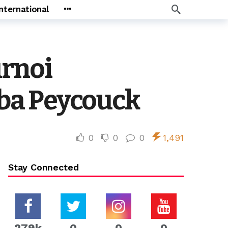
International
urnoi
ouba Peycouck
0
0
0
1,491
Stay Connected
279k
0
0
0