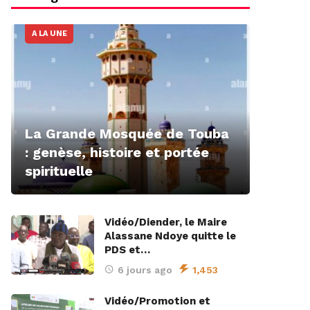
A LA UNE
La Grande Mosquée de Touba
: genèse, histoire et portée
spirituelle
Vidéo/Diender, le Maire
Alassane Ndoye quitte le
PDS et…
6 jours ago
1,453
Vidéo/Promotion et