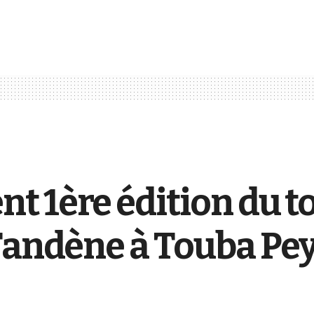
t 1ère édition du t
 Fandène à Touba Pe