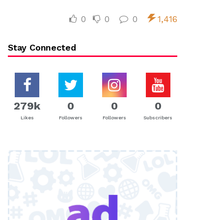
0
0
0
1,416
Stay Connected
279k
0
0
0
Likes
Followers
Followers
Subscribers