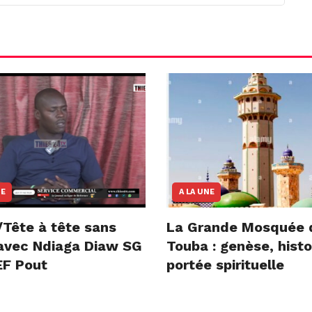
NE
A LA UNE
/Tête à tête sans
La Grande Mosquée 
e avec Ndiaga Diaw SG
Touba : genèse, histo
F Pout
portée spirituelle