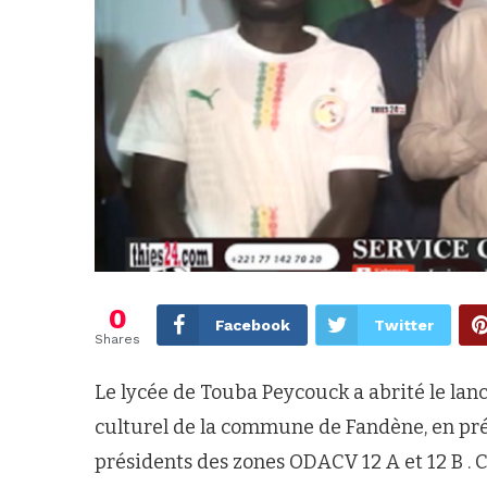
0
Facebook
Twitter
Shares
Le lycée de Touba Peycouck a abrité le lanc
culturel de la commune de Fandène, en pr
présidents des zones ODACV 12 A et 12 B . C’