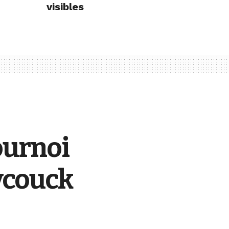
visibles
ournoi
ycouck