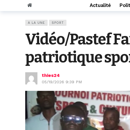
Actualité
Poli
A LA UNE
SPORT
Vidéo/Pastef Fa
patriotique spo
thies24
05/19/2026 9:39 PM