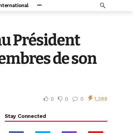
International
u Président
 membres de son
0
0
0
1,388
Stay Connected