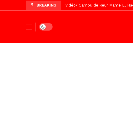
BREAKING
Vidéo/ Préparation Gamou 2026, Keu
Vidéo/ Revue de presse du 5 Août
Vidéo/ Contre la violence numériqu
Dark mode
Un commissariat d’arrondissement 
Vidéo/Célébration de Bamba et Chei
Touba, distribution d’eau aux abord
Foncier : l’heure n’est plus aux d
Tivaouane/L’hôpital Seydi El Hadji 