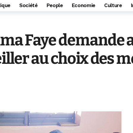
tique
Société
People
Economie
Culture
hima Faye demande a
eiller au choix des