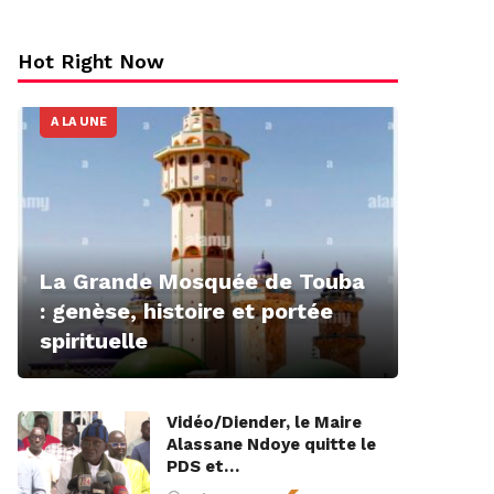
Hot Right Now
A LA UNE
La Grande Mosquée de Touba
: genèse, histoire et portée
spirituelle
Vidéo/Diender, le Maire
Alassane Ndoye quitte le
PDS et…