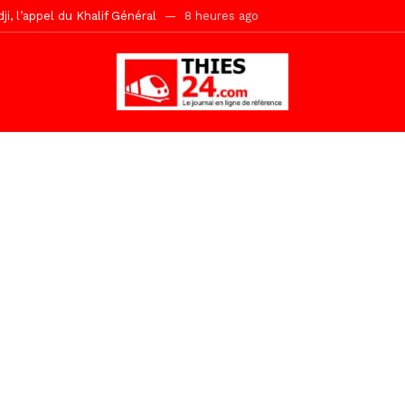
r Mame El Hadji décline ses priorités devant le Gouverneur
8 heu
 2026 avec Mouhamadou Boiro
23 heures ago
e, 100 adolescents outillés dans le Boot Camp JAVA de Mboro
1 jo
de police inauguré à Touba
1 jour ago
kh, le « battré » d’Abdou Bâ Ndiéguène
1 jour ago
s de la grande mosquée par la Police Nationale
2 jours ago
emi-mesures, mais à une relance courageuse de l’économie sénégalaise
Malick Sy reçoit ses premiers malades lundi 10 Août
2 heures ago