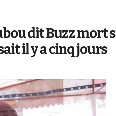
ubou dit Buzz mort 
sait il y a cinq jours