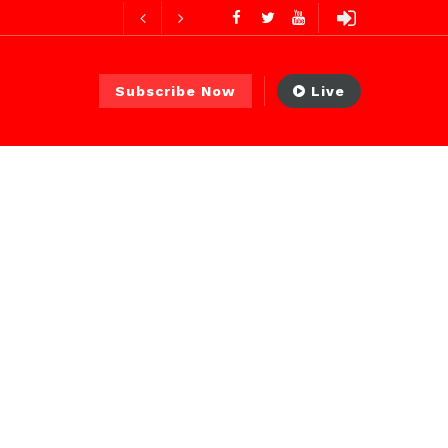
res ago
ur ago
Subscribe Now
Live
2 jours ago