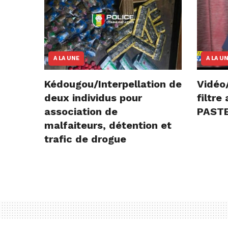
A LA UNE
A LA U
Kédougou/Interpellation de
Vidéo
deux individus pour
filtr
association de
PASTE
malfaiteurs, détention et
trafic de drogue