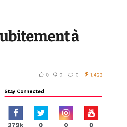
subitement à
0
0
0
1,422
Stay Connected
279k
0
0
0