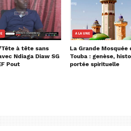
NE
A LA UNE
/Tête à tête sans
La Grande Mosquée 
e avec Ndiaga Diaw SG
Touba : genèse, histo
F Pout
portée spirituelle