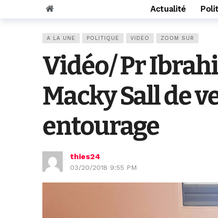
Actualité
Poli
A LA UNE
POLITIQUE
VIDEO
ZOOM SUR
Vidéo/ Pr Ibra
Macky Sall de v
entourage
thies24
03/20/2018 9:55 PM