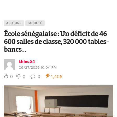
A LA UNE
SOCIÉTÉ
École sénégalaise : Un déficit de 46
600 salles de classe, 320 000 tables-
bancs…
thies24
09/27/2025 10:04 PM
0
0
0
1,408