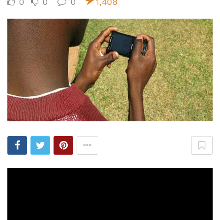
0
0
0
1,408