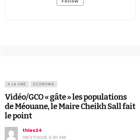
Follow
A LA UNE
ECONOMIE
Vidéo/GCO « gâte » les populations
de Méouane, le Maire Cheikh Sall fait
le point
thies24
09/27/2025 5:30 AM