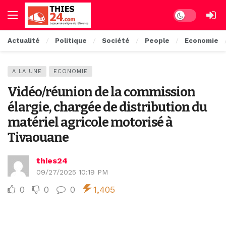
Dark mode
Actualité
Politique
Société
People
Economie
A LA UNE
ECONOMIE
Vidéo/réunion de la commission
élargie, chargée de distribution du
matériel agricole motorisé à
Tivaouane
thies24
09/27/2025 10:19 PM
0
0
0
1,405