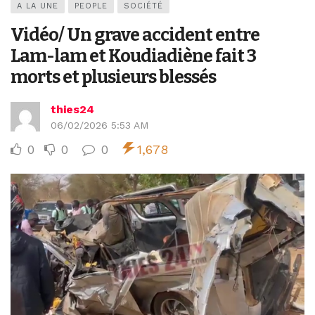
A LA UNE
PEOPLE
SOCIÉTÉ
Vidéo/ Un grave accident entre
Lam-lam et Koudiadiène fait 3
morts et plusieurs blessés
thies24
06/02/2026 5:53 AM
0
0
0
1,678