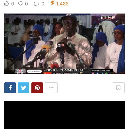
0
0
0
1,466