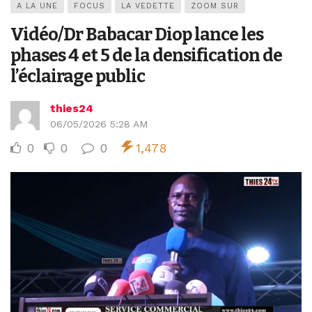
A LA UNE
FOCUS
LA VEDETTE
ZOOM SUR
Vidéo/Dr Babacar Diop lance les
phases 4 et 5 de la densification de
l’éclairage public
thies24
06/05/2026 5:28 AM
0
0
0
1,478