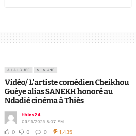
A LA LOUPE
A LA UNE
Vidéo/ L’artiste comédien Cheikhou
Guèye alias SANEKH honoré au
Ndadié cinéma à Thiès
thies24
09/15/2025 8:07 PM
0
0
0
1,435