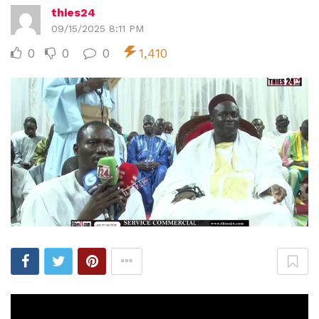
thies24
09/15/2025 8:11 PM
0
0
0
1,410