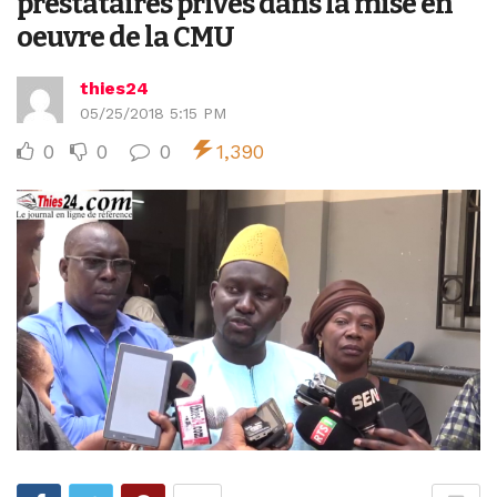
prestataires privés dans la mise en
oeuvre de la CMU
thies24
05/25/2018 5:15 PM
0
0
0
1,390