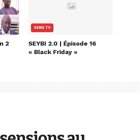
SERIE TV
on 2
SEYBI 2.0 | Épisode 16
« Black Friday »
sensions au