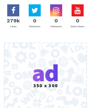
279k
0
0
0
Likes
Followers
Followers
Subscribers