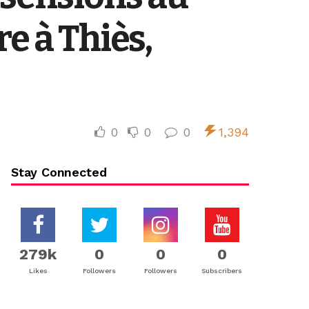
e à Thiès,
0
0
0
1,394
Stay Connected
279k
0
0
0
Likes
Followers
Followers
Subscribers