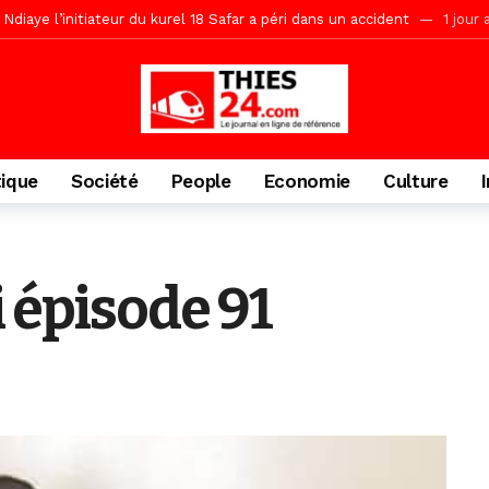
daam, sécurité, eau, au coeur des priorités
1 jour ago
ne, le Comité d’organisation dévoile ses priorités
1 jour ago
uène Nimzath Thiès, mesures annoncées pour une réussite
1 jour 
écriminations des populations de Pambal
2 heures ago
tique
Société
People
Economie
Culture
i épisode 91