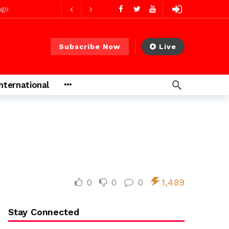
ago
Subscribe Now
Live
International
0
0
0
1,489
Stay Connected