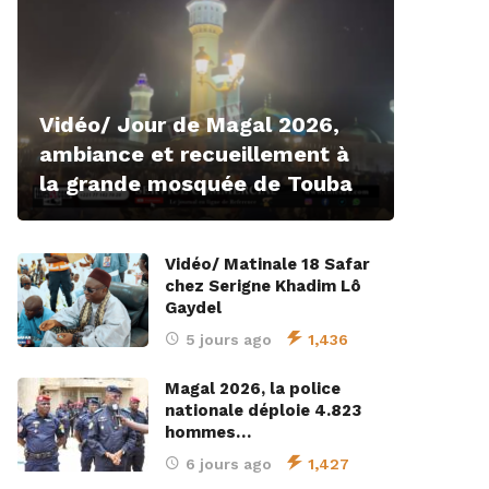
Vidéo/ Jour de Magal 2026,
ambiance et recueillement à
la grande mosquée de Touba
Vidéo/ Matinale 18 Safar
chez Serigne Khadim Lô
Gaydel
5 jours ago
1,436
Magal 2026, la police
nationale déploie 4.823
hommes…
6 jours ago
1,427