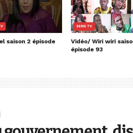
TV
SERIE TV
el saison 2 épisode
Vidéo/ Wiri wiri sais
épisode 93
 gouvernement, dis