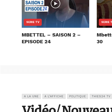
SERIE TV
SERIE 
MBETTEL – SAISON 2 –
Mbett
EPISODE 24
30
A LA UNE
A L’AFFICHE
POLITIQUE
THIES24 TV
Vidéo/ Nouveau