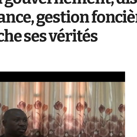
nce, gestion foncièr
che ses vérités