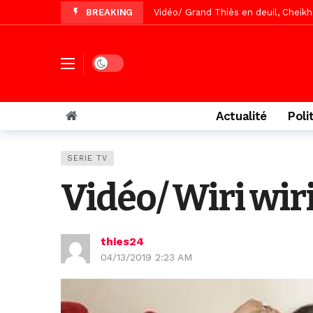
BREAKING
Vidéo/Gamou Bakhdad chez Boroom N
Vidéo/Magal Serigne Abdoulaye Yakhi
Vidéo/Chérif Nehma Aïdara Diamag
Dark mode
Autoroute Dakar-Saint Louis, les r
Actualité
Poli
SERIE TV
Vidéo/ Wiri wir
thies24
04/13/2019 2:23 AM