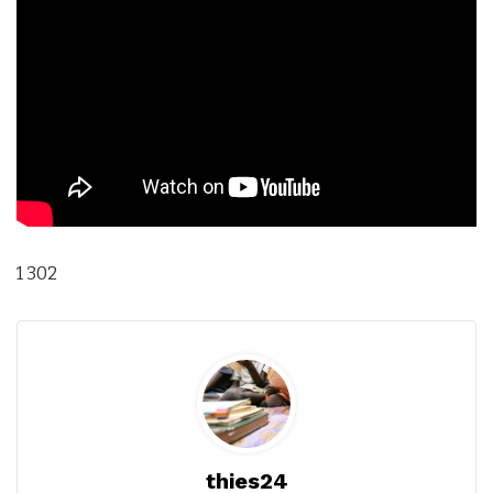
1 302
thies24