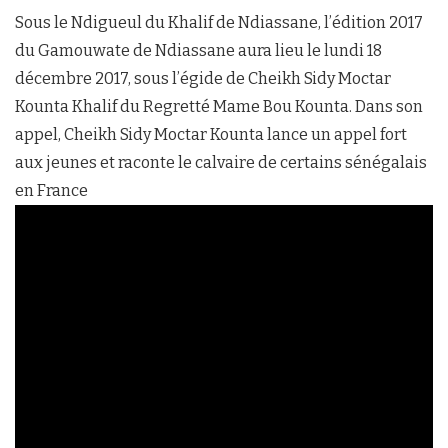
Sous le Ndigueul du Khalif de Ndiassane, l’édition 2017
du Gamouwate de Ndiassane aura lieu le lundi 18
décembre 2017, sous l’égide de Cheikh Sidy Moctar
Kounta Khalif du Regretté Mame Bou Kounta. Dans son
appel, Cheikh Sidy Moctar Kounta lance un appel fort
aux jeunes et raconte le calvaire de certains sénégalais
en France