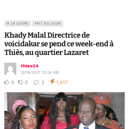
A LA LOUPE
FAIT DU JOUR
Khady Malal Directrice de
voicidakar se pend ce week-end à
Thiès, au quartier Lazaret
thies24
12/14/2017 12:24 AM
0
0
2
1,417