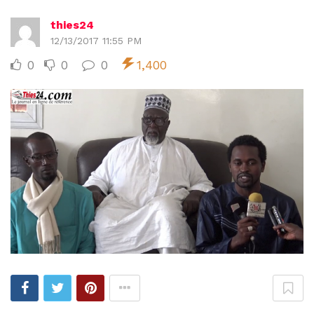
thies24
12/13/2017 11:55 PM
0
0
0
1,400