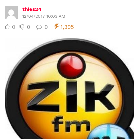
thies24
12/04/2017 10:03 AM
0
0
0
1,395