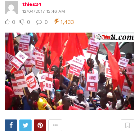
thies24
12/04/2017 12:46 AM
0
0
0
1,433