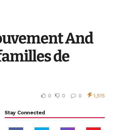
 mouvement And
familles de
0
0
0
1,515
Stay Connected