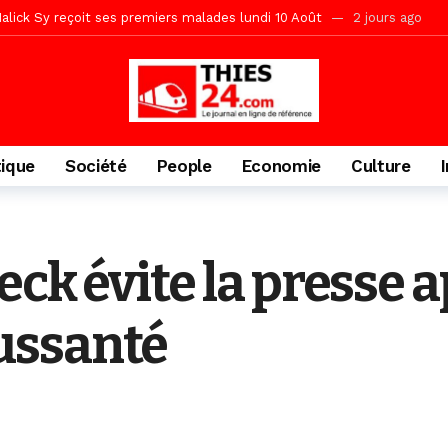
tive sénégalaise ne peut se réduire au seul libéralisme (Lamine Diouck
, l’appel du Khalif Général
2 jours ago
r Mame El Hadji décline ses priorités devant le Gouverneur
2 jou
porté 9.651 passagers, l’équivalent de 600 minibus
17 heures ago
tique
Société
People
Economie
Culture
eck évite la presse a
ussanté