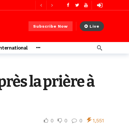
 PS)
2 jours ago
rs ago
Subscribe Now
Live
International
près la prière à
0
0
0
1,551