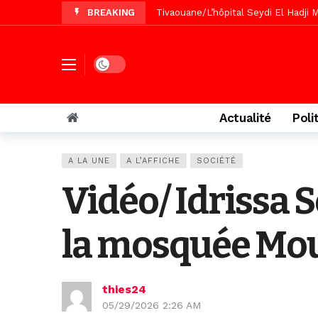
BREAKING
Recomposition politique : l’alterna
Vidéo/ Gamou de Keur Mame El Hadji
Vidéo/ Préparation Gamou 2026, Keu
Dark mode
Vidéo/ Magal 2026, le train a trans
Actualité
Poli
A LA UNE
A L’AFFICHE
SOCIÉTÉ
Vidéo/ Idrissa S
la mosquée Mo
thies24
05/29/2026 2:26 AM