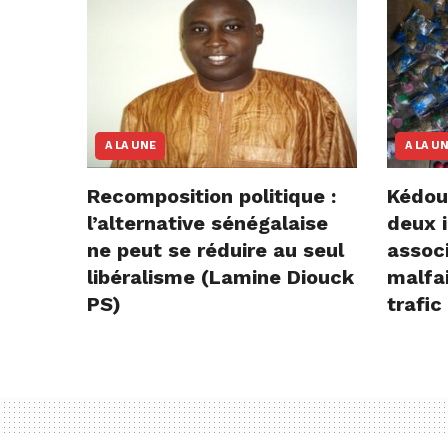
A LA UNE
A LA U
Recomposition politique :
Kédou
l’alternative sénégalaise
deux i
ne peut se réduire au seul
assoc
libéralisme (Lamine Diouck
malfai
PS)
trafic