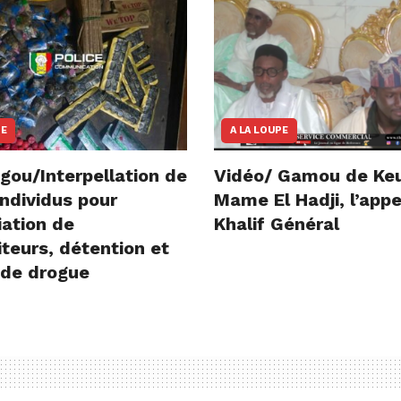
NE
A LA LOUPE
gou/Interpellation de
Vidéo/ Gamou de Ke
ndividus pour
Mame El Hadji, l’appe
iation de
Khalif Général
teurs, détention et
 de drogue