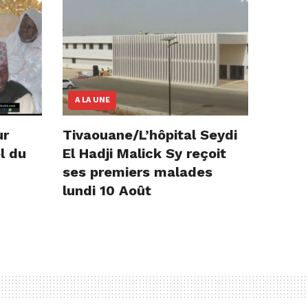
A LA UNE
ur
Tivaouane/L’hôpital Seydi
l du
El Hadji Malick Sy reçoit
ses premiers malades
lundi 10 Août