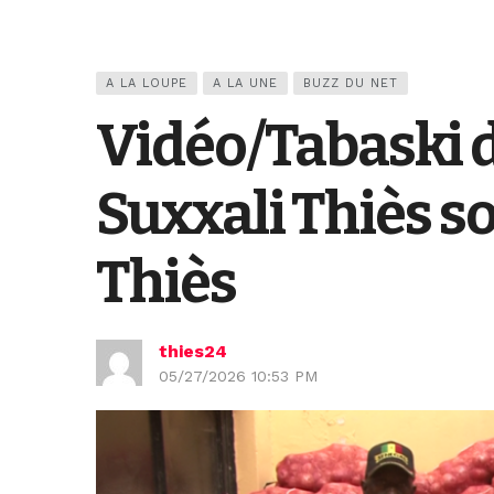
A LA LOUPE
A LA UNE
BUZZ DU NET
Vidéo/Tabaski d
Suxxali Thiès s
Thiès
thies24
05/27/2026 10:53 PM