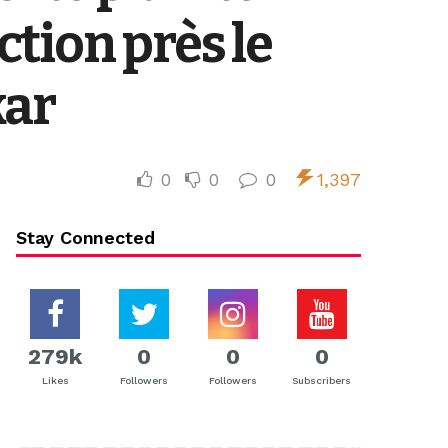
tion près le
kar
0
0
0
1,397
Stay Connected
279k
0
0
0
Likes
Followers
Followers
Subscribers