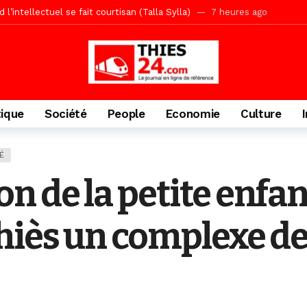
écriminations des populations de Pambal
1 jour ago
acances agricoles au Lycée Malick Sy de Thiès
1 jour ago
» (Par Moustapha SAMB Responsable de la formation doctorale au Cesti)
te des bénéficiaires de non-lieu et des prévenus renvoyés en procès
porté 9.651 passagers, l’équivalent de 600 minibus
2 jours ago
tique
Société
People
Economie
Culture
gare de Thiès, du dernier train en provenance de Touba
2 jours ago
Ndiaye l’initiateur du kurel 18 Safar a péri dans un accident
2 jour
É
daam, sécurité, eau, au coeur des priorités
2 jours ago
n de la petite enfa
IGUINCHOR REK » au parti KIIRAY – Les Patriotes Républicains
7 
hiès un complexe de