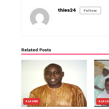
thies24
Follow
Related Posts
A LA UNE
A LA L