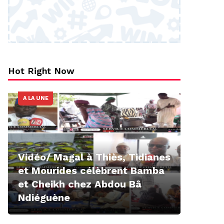
Hot Right Now
A LA UNE
Vidéo/ Magal à Thiès, Tidianes
et Mourides célèbrent Bamba
et Cheikh chez Abdou Bâ
Ndiéguène