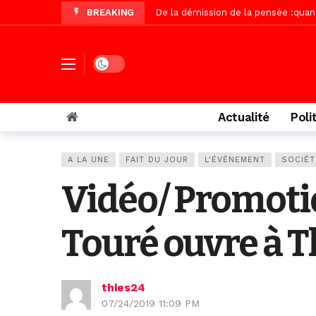
BREAKING
Autoroute Dakar-Saint Louis, les r
Vidéo/Une première, lancement de v
« Le Parti, la Patrie et la Nation 
Dark mode
Affaire Pape Cheikh Diallo : La lis
Vidéo/ Magal 2026, le train a trans
Actualité
Poli
Vidéo/ L’arrivée spectaculaire à la 
Vidéo/ Grand Thiès en deuil, Cheikh 
A LA UNE
FAIT DU JOUR
L'ÉVÉNEMENT
SOCIÉT
Vidéo/Gamou Bakhdad chez Boroom N
Vidéo/ Promotio
Adhésion du Mouvement citoyen « Z
Touré ouvre à T
thies24
07/24/2019 11:09 PM