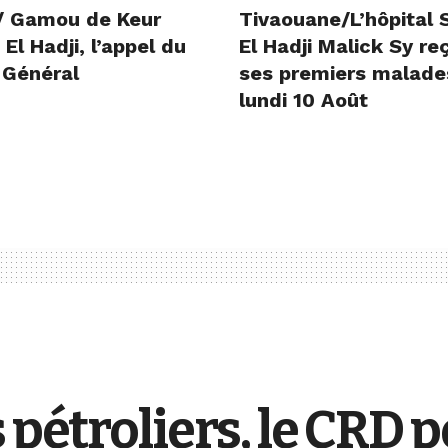
/ Gamou de Keur
Tivaouane/L’hôpital 
l Hadji, l’appel du
El Hadji Malick Sy re
 Général
ses premiers malade
lundi 10 Août
 pétroliers, le CRD p