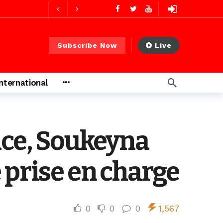
1 jour ago
Subscribe Now
Live
1 jour ago
International
s ago
nce, Soukeyna
heures ago
 prise en charge
0
0
0
1,567