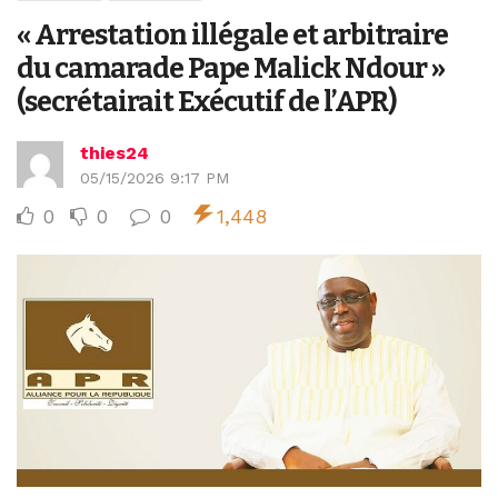
« Arrestation illégale et arbitraire
du camarade Pape Malick Ndour »
(secrétairait Exécutif de l’APR)
thies24
05/15/2026 9:17 PM
0
0
0
1,448