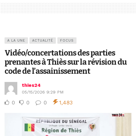
A LA UNE
ACTUALITÉ
FOCUS
Vidéo/concertations des parties
prenantes à Thiès sur la révision du
code de l’assainissement
thies24
05/15/2026 9:29 PM
0
0
0
1,483