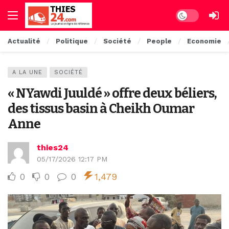
Dark mode
Actualité
Politique
Société
People
Economie
A LA UNE
SOCIÉTÉ
« NYawdi Juuldé » offre deux béliers,
des tissus basin à Cheikh Oumar
Anne
thies24
05/17/2026 12:17 PM
0
0
0
1,479