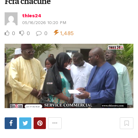
Fcfa chacune
thies24
05/16/2026 10:20 PM
0
0
0
1,485