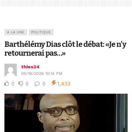
A LA UNE
POLITIQUE
Barthélémy Dias clôt le débat: «Je n’y
retournerai pas…»
thies24
05/16/2026 10:14 PM
0
0
0
1,433