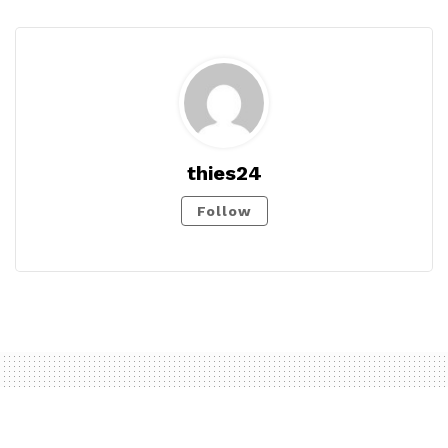
thies24
Follow