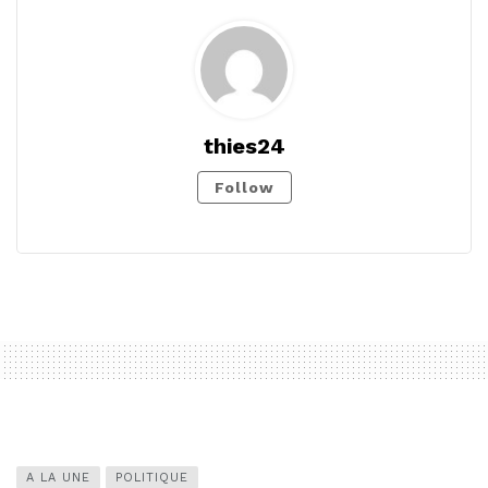
thies24
Follow
A LA UNE
POLITIQUE