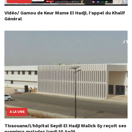
Vidéo/ Gamou de Keur Mame El Hadji, l’appel du Khalif
Général
A LA UNE
Tivaouane/L’hôpital Seydi El Hadji Malick Sy reçoit ses
premiers malades lundi 10 Août