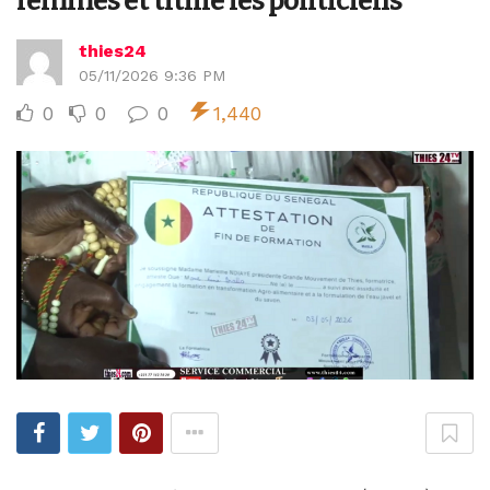
femmes et titille les politiciens
thies24
05/11/2026 9:36 PM
0
0
0
1,440