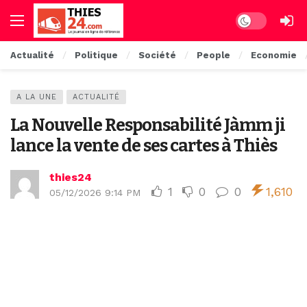
Dark mode
Actualité
Politique
Société
People
Economie
A LA UNE
ACTUALITÉ
La Nouvelle Responsabilité Jàmm ji
lance la vente de ses cartes à Thiès
thies24
1
0
0
1,610
05/12/2026 9:14 PM