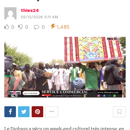
thies24
05/12/2026 5:11 AM
0
0
0
1,485
Le Diobass a vécu un week-end culturel très intense, en