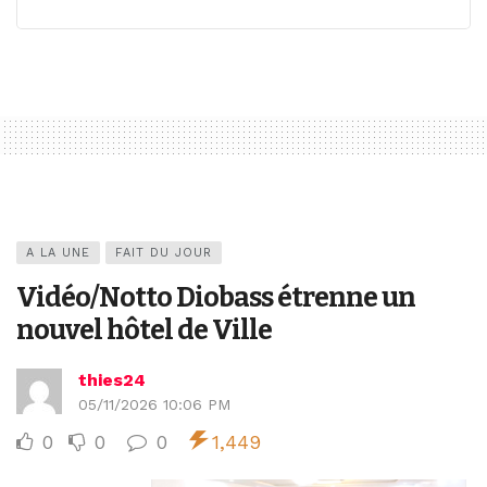
A LA UNE
FAIT DU JOUR
Vidéo/Notto Diobass étrenne un
nouvel hôtel de Ville
thies24
05/11/2026 10:06 PM
0
0
0
1,449