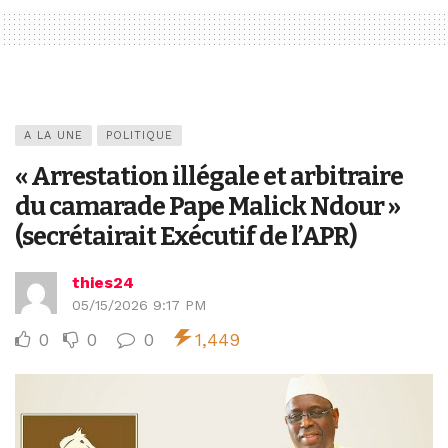
A LA UNE
POLITIQUE
« Arrestation illégale et arbitraire
du camarade Pape Malick Ndour »
(secrétairait Exécutif de l’APR)
thies24
05/15/2026 9:17 PM
0
0
0
1,449