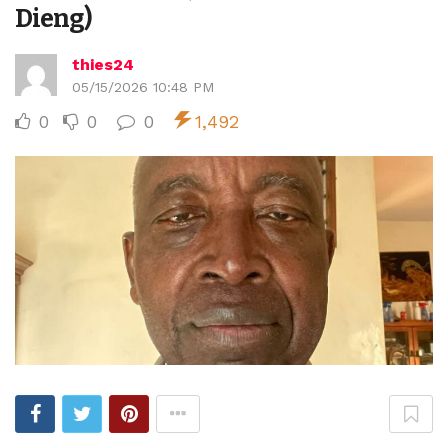
Dieng)
thies24
05/15/2026 10:48 PM
0
0
0
1,492