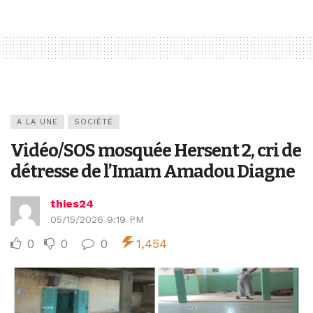
A LA UNE
SOCIÉTÉ
Vidéo/SOS mosquée Hersent 2, cri de
détresse de l’Imam Amadou Diagne
thies24
05/15/2026 9:19 PM
0
0
0
1,454