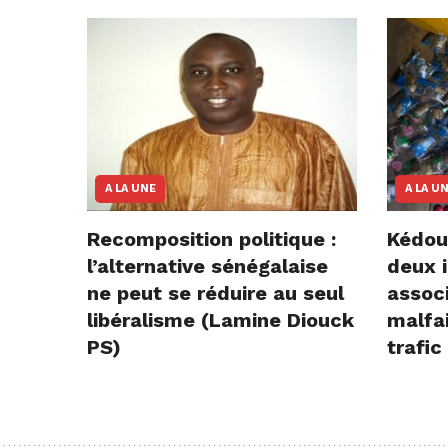
A LA UNE
A LA U
Recomposition politique :
Kédou
l’alternative sénégalaise
deux i
ne peut se réduire au seul
assoc
libéralisme (Lamine Diouck
malfai
PS)
trafic