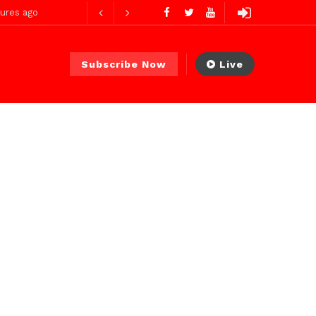
ures ago
urs ago
Subscribe Now
Live
2 jours ago