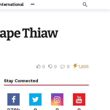
International
Pape Thiaw
0
0
0
1,605
Stay Connected
279k
0
0
0