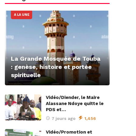
A LA UNE
La Grande Mosquée de Touba
: genèse, histoire et portée
spirituelle
Vidéo/Diender, le Maire
Alassane Ndoye quitte le
PDS et…
7 jours ago
1,456
Vidéo/Promotion et