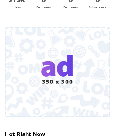
Likes
Followers
Followers
Subscribers
Hot Right Now