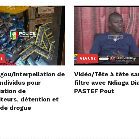
NE
A LA UNE
gou/Interpellation de
Vidéo/Tête à tête sa
ndividus pour
filtre avec Ndiaga D
iation de
PASTEF Pout
teurs, détention et
 de drogue