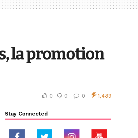
s, la promotion
0
0
0
1,483
Stay Connected