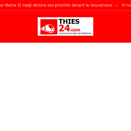
r Mame El Hadji décline ses priorités devant le Gouverneur
19 he
 2026 avec Mouhamadou Boiro
1 jour ago
e, 100 adolescents outillés dans le Boot Camp JAVA de Mboro
2 jo
de police inauguré à Touba
2 jours ago
kh, le « battré » d’Abdou Bâ Ndiéguène
2 jours ago
s de la grande mosquée par la Police Nationale
2 jours ago
emi-mesures, mais à une relance courageuse de l’économie sénégalaise
Malick Sy reçoit ses premiers malades lundi 10 Août
12 heures ago