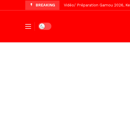
BREAKING
Vidéo/ Préparation Gamou 2026, Keu
Vidéo/ Revue de presse du 5 Août
Vidéo/ Contre la violence numériqu
Dark mode
Un commissariat d’arrondissement 
Vidéo/Célébration de Bamba et Chei
Touba, distribution d’eau aux abord
Foncier : l’heure n’est plus aux d
Tivaouane/L’hôpital Seydi El Hadji 