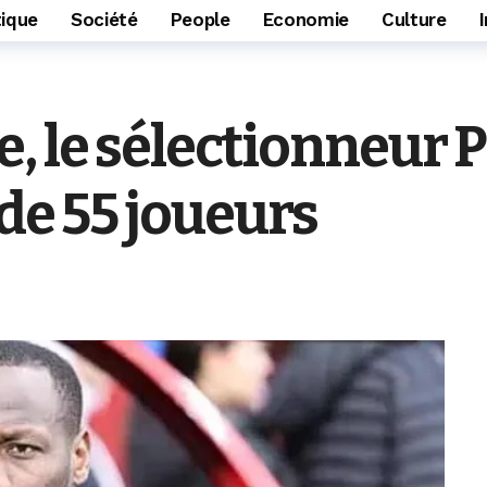
tique
Société
People
Economie
Culture
, le sélectionneur 
 de 55 joueurs