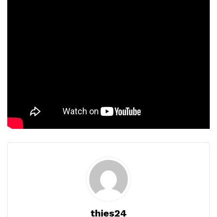
thies24