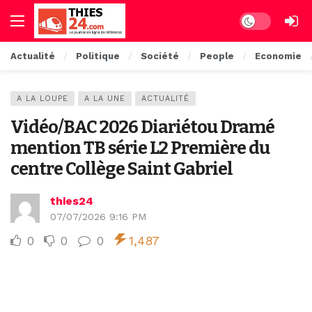
Dark mode
Actualité
Politique
Société
People
Economie
A LA LOUPE
A LA UNE
ACTUALITÉ
Vidéo/BAC 2026 Diariétou Dramé
mention TB série L2 Première du
centre Collège Saint Gabriel
thies24
07/07/2026 9:16 PM
0
0
0
1,487