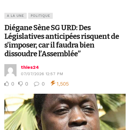
A LA UNE
POLITIQUE
Diégane Sène SG URD: Des
Législatives anticipées risquent de
s’imposer, car il faudra bien
dissoudre l’Assemblée’’
thies24
07/07/2026 12:57 PM
0
0
0
1,505