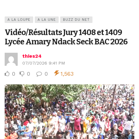
A LA LOUPE
A LA UNE
BUZZ DU NET
Vidéo/Résultats Jury 1408 et 1409
Lycée Amary Ndack Seck BAC 2026
thies24
07/07/2026 9:41 PM
0
0
0
1,563