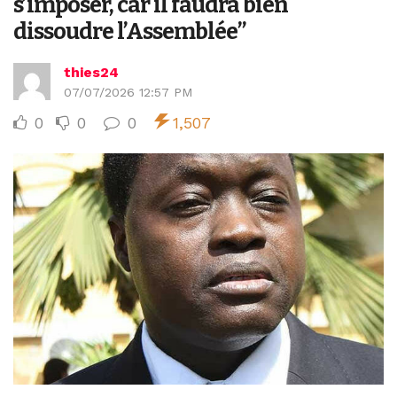
s’imposer, car il faudra bien
dissoudre l’Assemblée’’
thies24
07/07/2026 12:57 PM
0
0
0
1,507