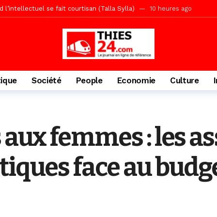
écriminations des populations de Pambal
1 jour ago
acances agricoles au Lycée Malick Sy de Thiès
2 jours ago
» (Par Moustapha SAMB Responsable de la formation doctorale au Cesti)
te des bénéficiaires de non-lieu et des prévenus renvoyés en procès
porté 9.651 passagers, l’équivalent de 600 minibus
2 jours ago
tique
Société
People
Economie
Culture
gare de Thiès, du dernier train en provenance de Touba
2 jours ago
Ndiaye l’initiateur du kurel 18 Safar a péri dans un accident
3 jour
daam, sécurité, eau, au coeur des priorités
3 jours ago
s aux femmes : les a
IGUINCHOR REK » au parti KIIRAY – Les Patriotes Républicains
10
tiques face au budg