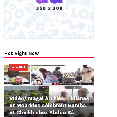
Hot Right Now
A LA UNE
Vidéo/ Magal à Thiès, Tidianes
et Mourides célèbrent Bamba
et Cheikh chez Abdou Bâ