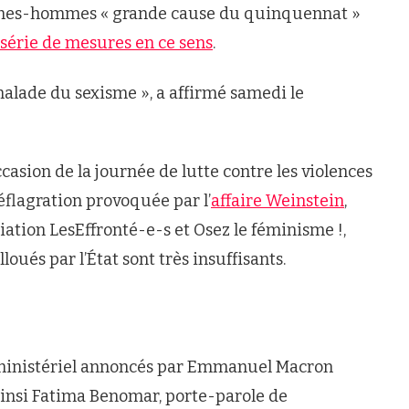
mmes-hommes « grande cause du quinquennat »
série de mesures en ce sens
.
 malade du sexisme », a affirmé samedi le
occasion de la journée de lutte contre les violences
déflagration provoquée par l’
affaire Weinstein
,
ciation Les
Effronté-e-s et Osez le féminisme !,
oués par l’État sont très insuffisants.
erministériel annoncés par Emmanuel Macron
ainsi Fatima Benomar, porte-parole de