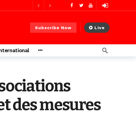
2 jours ago
Subscribe Now
Live
2 jours ago
International
s ago
ssociations
 heures ago
et des mesures