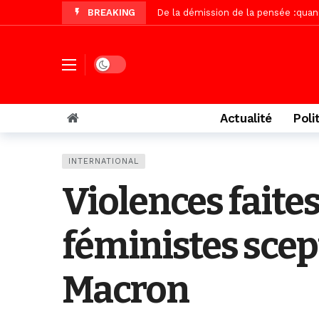
BREAKING
Autoroute Dakar-Saint Louis, les r
Vidéo/Une première, lancement de v
« Le Parti, la Patrie et la Nation 
Dark mode
Affaire Pape Cheikh Diallo : La lis
Vidéo/ Magal 2026, le train a trans
Actualité
Poli
Vidéo/ L’arrivée spectaculaire à la 
Vidéo/ Grand Thiès en deuil, Cheikh 
INTERNATIONAL
Vidéo/Gamou Bakhdad chez Boroom N
Violences faite
Adhésion du Mouvement citoyen « Z
féministes scep
Macron