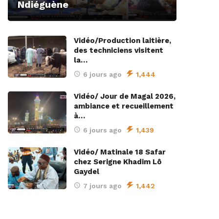
Ndiéguène
Vidéo/Production laitière,
des techniciens visitent
la…
6 jours ago
1,444
Vidéo/ Jour de Magal 2026,
ambiance et recueillement
à…
6 jours ago
1,439
Vidéo/ Matinale 18 Safar
chez Serigne Khadim Lô
Gaydel
7 jours ago
1,442