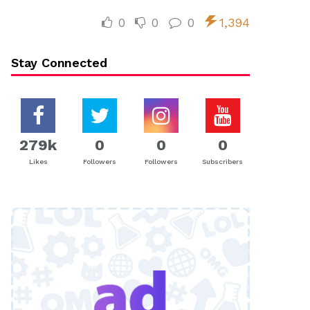
0
0
0
1,394
Stay Connected
279k
0
0
0
Likes
Followers
Followers
Subscribers