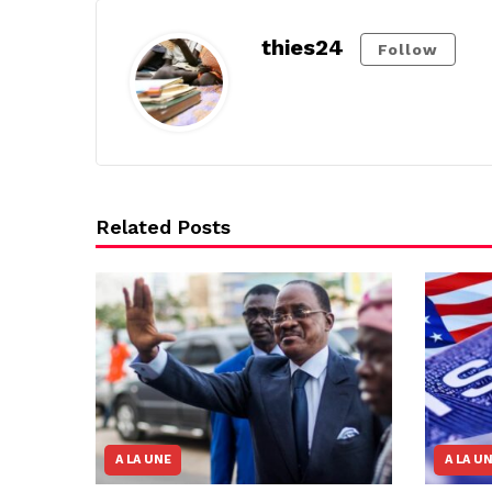
thies24
Follow
Related Posts
A LA UNE
A LA U