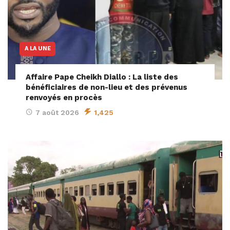
A LA UNE
Affaire Pape Cheikh Diallo : La liste des
bénéficiaires de non-lieu et des prévenus
renvoyés en procès
7 août 2026
1,425