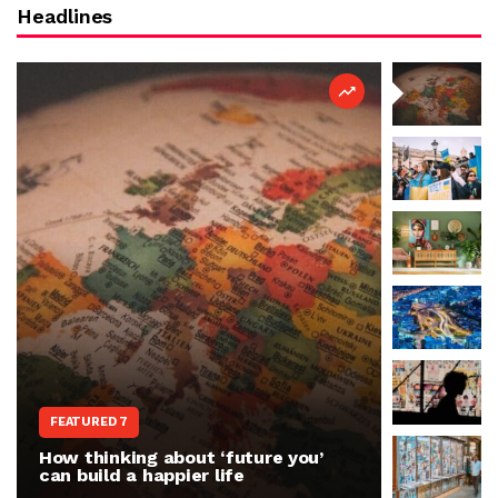
Headlines
WORLD N
FEATURED 7
The war 
How thinking about ‘future you’
people r
can build a happier life
invasion