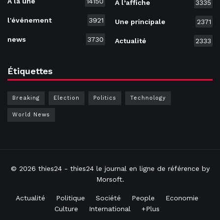
A la une
14150
A l’affiche
3335
l'événement
3921
Une principale
2371
news
3730
Actualité
2333
Étiquettes
Breaking
Election
Politics
Technology
World News
© 2026
thies24
- thies24 le journal en ligne de référence by
Morsoft
.
Actualité
Politique
Société
People
Economie
Culture
International
+Plus