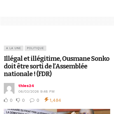
A LA UNE
POLITIQUE
Illégal et illégitime, Ousmane Sonko
doit être sorti de l’Assemblée
nationale ! (FDR)
thies24
06/03/2026 9:48 PM
0
0
0
1,484