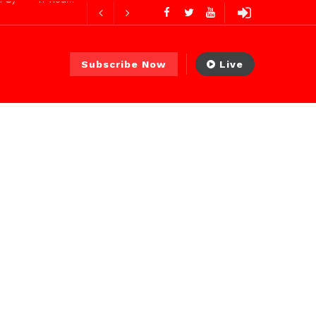
ures ago
Subscribe Now
Live
urs ago
2 jours ago