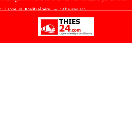
, l’appel du Khalif Général
18 heures ago
r Mame El Hadji décline ses priorités devant le Gouverneur
19 he
 2026 avec Mouhamadou Boiro
1 jour ago
e, 100 adolescents outillés dans le Boot Camp JAVA de Mboro
2 jo
de police inauguré à Touba
2 jours ago
kh, le « battré » d’Abdou Bâ Ndiéguène
2 jours ago
s de la grande mosquée par la Police Nationale
2 jours ago
emi-mesures, mais à une relance courageuse de l’économie sénégalaise
Malick Sy reçoit ses premiers malades lundi 10 Août
13 heures ago