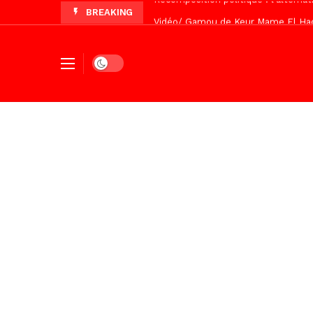
BREAKING
Vidéo/ Gamou de Keur Mame El Hadji
Vidéo/ Préparation Gamou 2026, Keu
Vidéo/ Revue de presse du 5 Août
Dark mode
Vidéo/ Contre la violence numériqu
Un commissariat d’arrondissement 
Vidéo/Célébration de Bamba et Chei
Touba, distribution d’eau aux abord
Foncier : l’heure n’est plus aux d
Tivaouane/L’hôpital Seydi El Hadji 