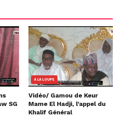
A LA LOUPE
ns
Vidéo/ Gamou de Keur
iaw SG
Mame El Hadji, l’appel du
Khalif Général