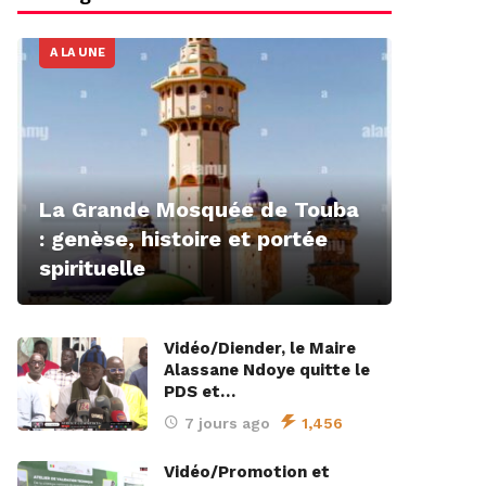
A LA UNE
La Grande Mosquée de Touba
: genèse, histoire et portée
spirituelle
Vidéo/Diender, le Maire
Alassane Ndoye quitte le
PDS et…
7 jours ago
1,456
Vidéo/Promotion et