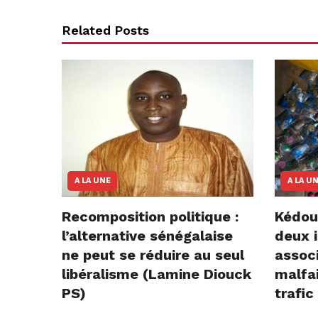
Related Posts
A LA UNE
A LA U
Recomposition politique :
Kédou
l’alternative sénégalaise
deux i
ne peut se réduire au seul
assoc
libéralisme (Lamine Diouck
malfai
PS)
trafic