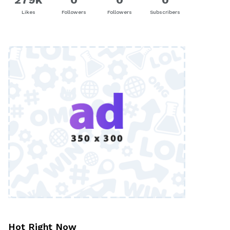
Likes
Followers
Followers
Subscribers
Hot Right Now