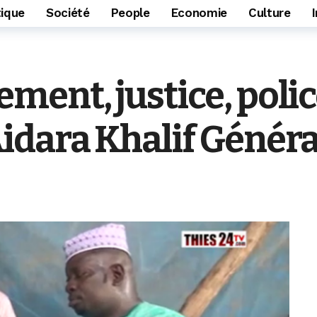
tique
Société
People
Economie
Culture
ent, justice, poli
idara Khalif Généra