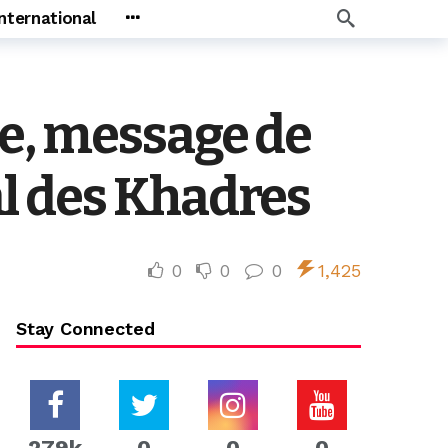
International
ce, message de
l des Khadres
0
0
0
1,425
Stay Connected
279k
0
0
0