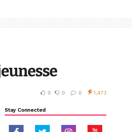
 jeunesse
0
0
0
1,473
Stay Connected