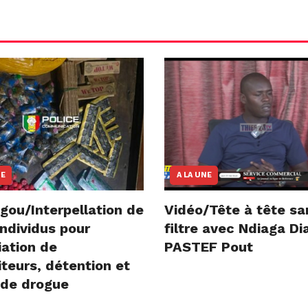
NE
A LA UNE
gou/Interpellation de
Vidéo/Tête à tête sa
ndividus pour
filtre avec Ndiaga D
iation de
PASTEF Pout
teurs, détention et
 de drogue