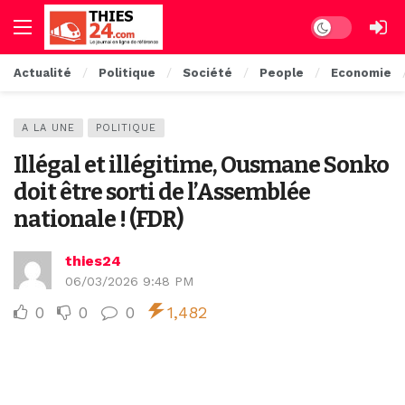
Dark mode
Actualité
Politique
Société
People
Economie
A LA UNE
POLITIQUE
Illégal et illégitime, Ousmane Sonko
doit être sorti de l’Assemblée
nationale ! (FDR)
thies24
06/03/2026 9:48 PM
0
0
0
1,482