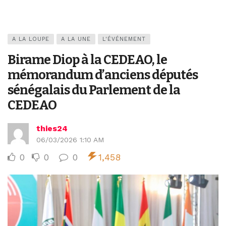
A LA LOUPE
A LA UNE
L'ÉVÉNEMENT
Birame Diop à la CEDEAO, le
mémorandum d’anciens députés
sénégalais du Parlement de la
CEDEAO
thies24
06/03/2026 1:10 AM
0
0
0
1,458