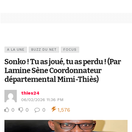
A LA UNE
BUZZ DU NET
FOCUS
Sonko ! Tu as joué, tu as perdu ! (Par
Lamine Sène Coordonnateur
départemental Mimi-Thiès)
thies24
06/02/2026 11:36 PM
0
0
0
1,576