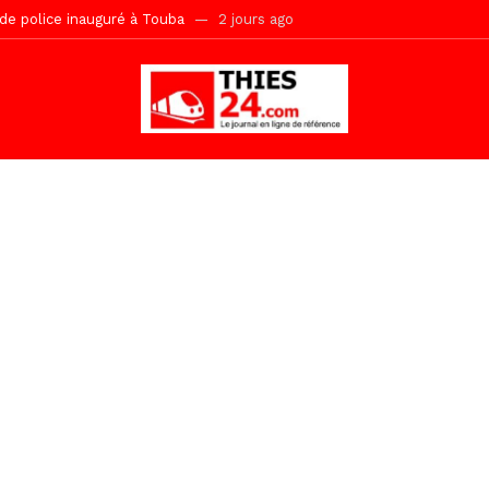
kh, le « battré » d’Abdou Bâ Ndiéguène
2 jours ago
s de la grande mosquée par la Police Nationale
2 jours ago
emi-mesures, mais à une relance courageuse de l’économie sénégalaise
Malick Sy reçoit ses premiers malades lundi 10 Août
14 heures ago