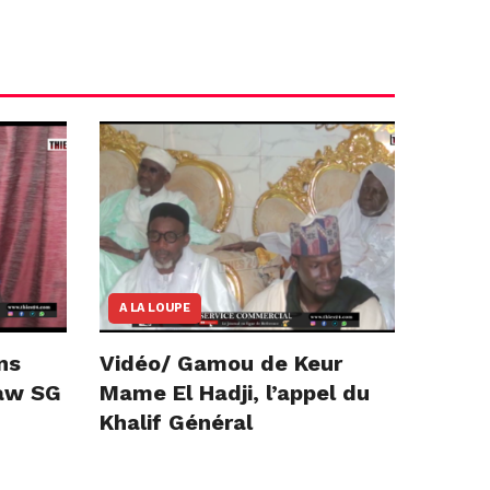
A LA LOUPE
ns
Vidéo/ Gamou de Keur
iaw SG
Mame El Hadji, l’appel du
Khalif Général