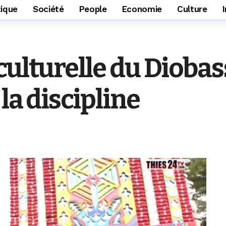
tique
Société
People
Economie
Culture
culturelle du Diobas
 la discipline