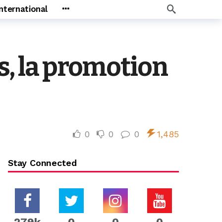
International
s, la promotion
0
0
0
1,485
Stay Connected
279k
0
0
0