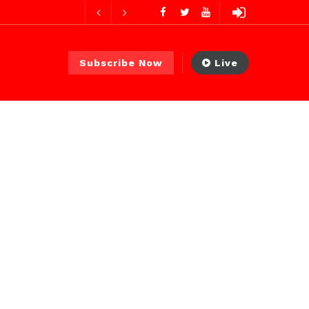
2 jours ago
Subscribe Now
Live