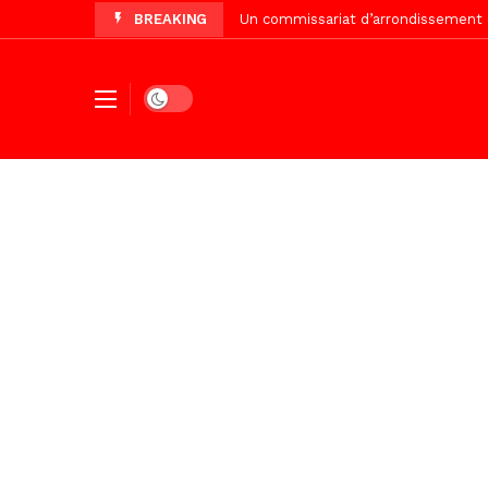
BREAKING
Vidéo/Célébration de Bamba et Chei
Touba, distribution d’eau aux abord
Foncier : l’heure n’est plus aux d
Dark mode
Tivaouane/L’hôpital Seydi El Hadji 