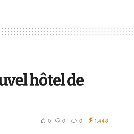
vel hôtel de
0
0
0
1,448