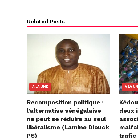
Related Posts
A LA UNE
A LA U
Recomposition politique :
Kédou
l’alternative sénégalaise
deux i
ne peut se réduire au seul
assoc
libéralisme (Lamine Diouck
malfai
PS)
trafic