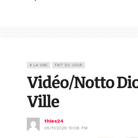
A LA UNE
FAIT DU JOUR
Vidéo/Notto Dio
Ville
thies24
05/11/2026 10:06 PM