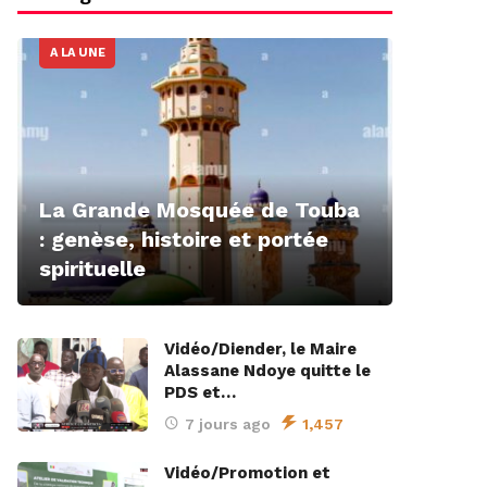
A LA UNE
La Grande Mosquée de Touba
: genèse, histoire et portée
spirituelle
Vidéo/Diender, le Maire
Alassane Ndoye quitte le
PDS et…
7 jours ago
1,457
Vidéo/Promotion et