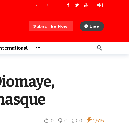
2 jours ago
Subscribe Now
Live
2 jours ago
International
s ago
Diomaye,
 heures ago
 masque
0
0
0
1,515