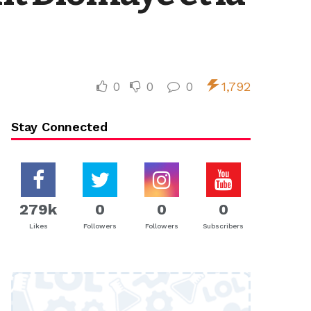
0
0
0
1,792
Stay Connected
279k
0
0
0
Likes
Followers
Followers
Subscribers