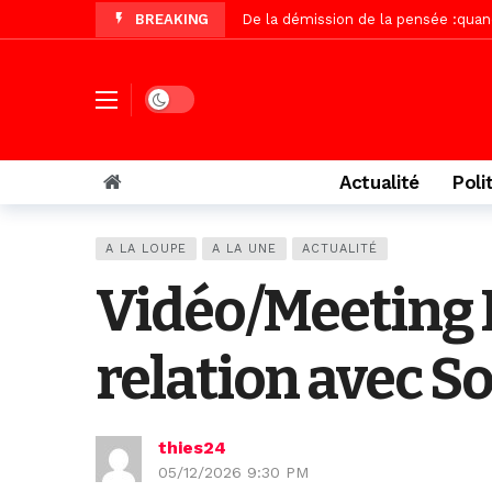
BREAKING
Autoroute Dakar-Saint Louis, les r
Vidéo/Une première, lancement de v
« Le Parti, la Patrie et la Nation 
Dark mode
Affaire Pape Cheikh Diallo : La lis
Vidéo/ Magal 2026, le train a trans
Actualité
Poli
Vidéo/ L’arrivée spectaculaire à la 
Vidéo/ Grand Thiès en deuil, Cheikh 
A LA LOUPE
A LA UNE
ACTUALITÉ
Vidéo/Gamou Bakhdad chez Boroom N
Vidéo/Meeting 
Adhésion du Mouvement citoyen « Z
relation avec S
thies24
05/12/2026 9:30 PM