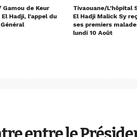
/ Gamou de Keur
Tivaouane/L’hôpital 
l Hadji, l’appel du
El Hadji Malick Sy re
 Général
ses premiers malade
lundi 10 Août
re entre le Préside