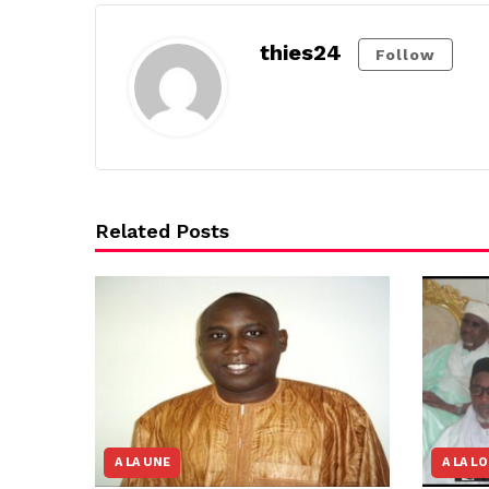
thies24
Follow
Related Posts
A LA UNE
A LA L