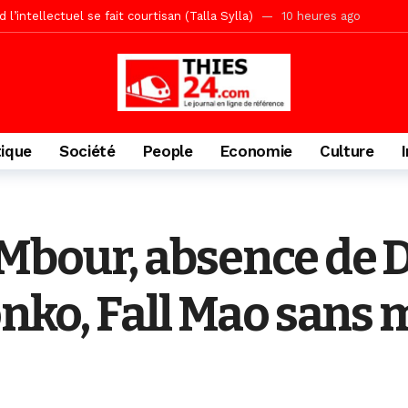
écriminations des populations de Pambal
1 jour ago
acances agricoles au Lycée Malick Sy de Thiès
2 jours ago
» (Par Moustapha SAMB Responsable de la formation doctorale au Cesti)
te des bénéficiaires de non-lieu et des prévenus renvoyés en procès
porté 9.651 passagers, l’équivalent de 600 minibus
2 jours ago
tique
Société
People
Economie
Culture
gare de Thiès, du dernier train en provenance de Touba
2 jours ago
Ndiaye l’initiateur du kurel 18 Safar a péri dans un accident
3 jour
daam, sécurité, eau, au coeur des priorités
3 jours ago
Mbour, absence de 
IGUINCHOR REK » au parti KIIRAY – Les Patriotes Républicains
10
onko, Fall Mao sans