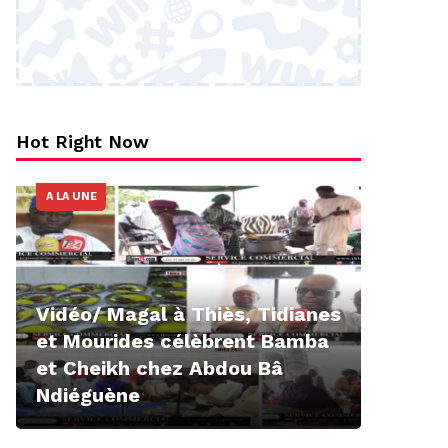
Hot Right Now
A LA UNE
Vidéo/ Magal à Thiès, Tidianes
et Mourides célèbrent Bamba
et Cheikh chez Abdou Bâ
Ndiéguène