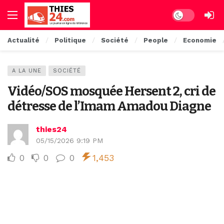
Dark mode
Actualité
Politique
Société
People
Economie
A LA UNE
SOCIÉTÉ
Vidéo/SOS mosquée Hersent 2, cri de
détresse de l’Imam Amadou Diagne
thies24
05/15/2026 9:19 PM
0
0
0
1,453