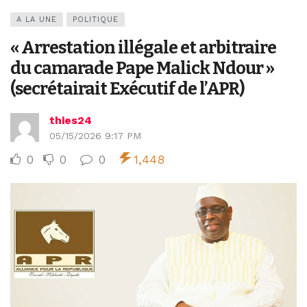
A LA UNE
POLITIQUE
« Arrestation illégale et arbitraire
du camarade Pape Malick Ndour »
(secrétairait Exécutif de l’APR)
thies24
05/15/2026 9:17 PM
0
0
0
1,448