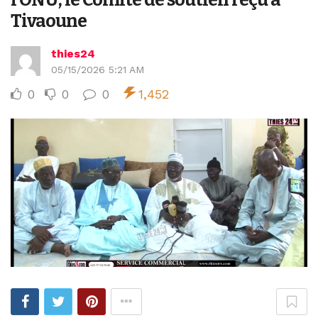
Tivaoune
thies24
05/15/2026 5:21 AM
0
0
0
1,452