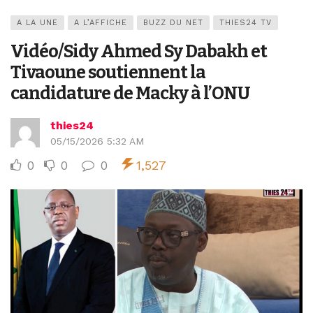
A LA UNE
A L’AFFICHE
BUZZ DU NET
THIES24 TV
Vidéo/Sidy Ahmed Sy Dabakh et
Tivaoune soutiennent la
candidature de Macky à l’ONU
thies24
05/15/2026 5:32 AM
0
0
0
1,527